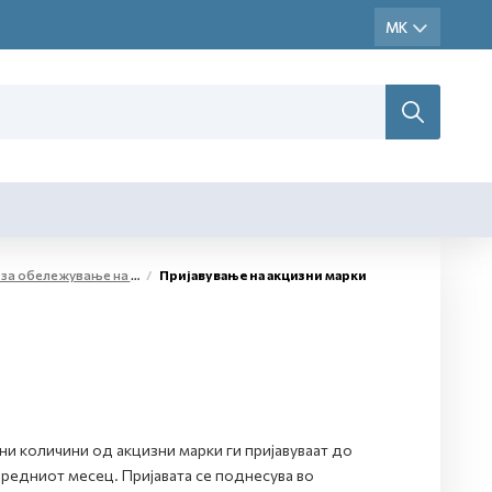
жестоки алкохолни производи и меѓупроизводи
Пријавување на акцизни марки
и количини од акцизни марки ги пријавуваат до
редниот месец. Пријавата се поднесува во