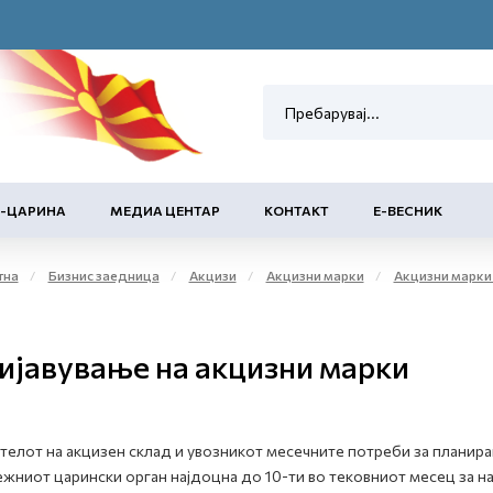
Е-ЦАРИНА
МЕДИА ЦЕНТАР
КОНТАКТ
Е-ВЕСНИК
тна
Бизнис заедница
Акцизи
Акцизни марки
Акцизни марки за обележување на 
ијавување на акцизни марки
елот на акцизен склад и увозникот месечните потреби за планиран
жниот царински орган најдоцна до 10-ти во тековниот месец за на