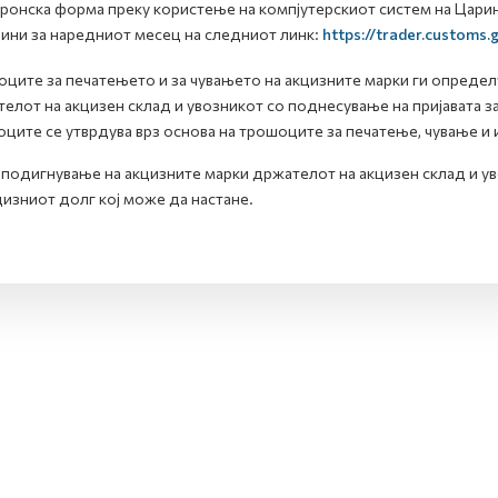
ронска форма преку користење на компјутерскиот систем на Царинс
ини за наредниот месец на следниот линк:
https://trader.customs
ците за печатењето и за чувањето на акцизните марки ги определ
елот на акцизен склад и увозникот со поднесување на пријавата за
ците се утврдува врз основа на трошоците за печатење, чување и 
подигнување на акцизните марки држателот на акцизен склад и ув
цизниот долг кој може да настане.