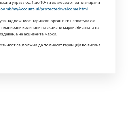
ката управа од 1 до 10-ти во месецот за планирани
.gov.mk/myAccount-ui/protected/welcome.html
ува надлежниот царински орган и ги наплатува од
 планирани количини на акцизни марки. Висината на
издавање на акцизните марки.
озникот се должни да поднесат гаранција во висина