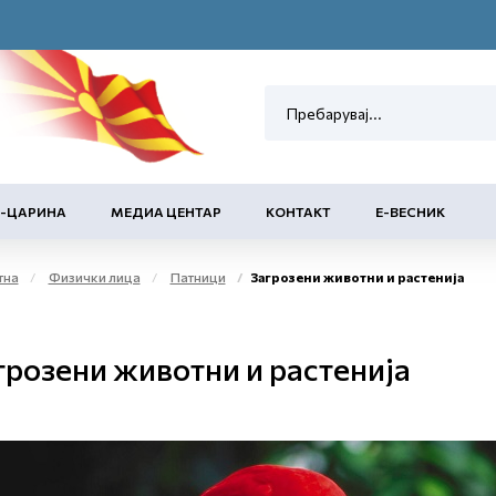
Е-ЦАРИНА
МЕДИА ЦЕНТАР
КОНТАКТ
Е-ВЕСНИК
тна
Физички лица
Патници
Загрозени животни и растенија
грозени животни и растенија