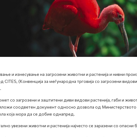
вање и изнесување на загрозени животни и растенија и нивни прои
д CITES, (Конвенција за меѓународна трговија со загрозени видови
.
омет со загрозени и заштитени диви видови растенија, габи и жив
иложи соодветен документ односно дозвола од Mинистерството 
ла која мора да се добие однапред.
ално увезени животни и растенија најчесто се заразени со опасни 