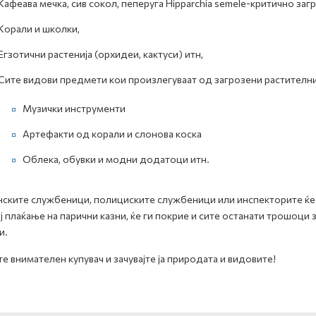
Кафеава мечка, сив сокол, пеперуга Hipparchia semele-критично заг
Корали и школки,
Егзотични растенија (орхидеи, кактуси) итн,
Сите видови предмети кои произлегуваат од загрозени растителни
Музички инструменти
Артефакти од корали и слонова коска
Облека, обувки и модни додатоци итн.
ските службеници, полициските службеници или инспекторите ќе 
ј плаќање на парични казни, ќе ги покрие и сите останати трошоци
и.
е внимателен купувач и зачувајте ја природата и видовите!