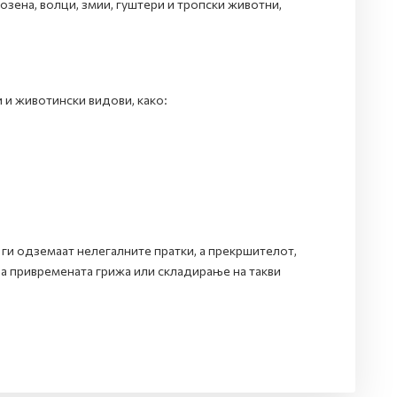
розена, волци, змии, гуштери и тропски животни,
 и животински видови, како:
ги одземаат нелегалните пратки, а прекршителот,
 за привремената грижа или складирање на такви