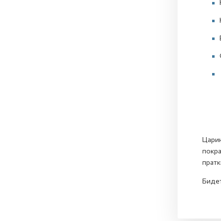
Царин
покра
пратк
Бидет