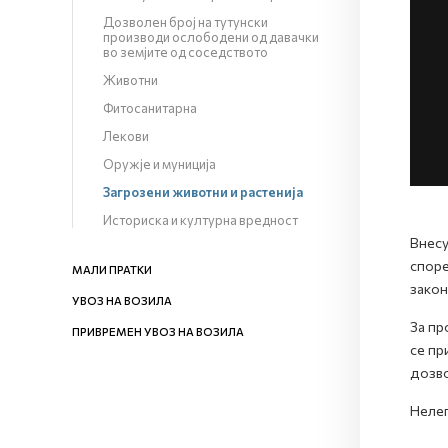
Дозволен број на тутунски
производи ослободени од давачки
во земјите од соседството
Животни
Фитосанитарна
Лекови
Оружје и муниција
Загрозени животни и растенија
Историска и културна вредност
Внесу
споре
МАЛИ ПРАТКИ
закон
УВОЗ НА ВОЗИЛА
За пр
ПРИВРЕМЕН УВОЗ НА ВОЗИЛА
се пр
дозво
Нелег