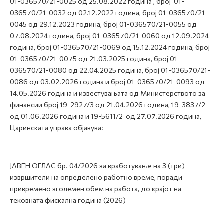
01-036570/21-0025 од 25.08.2022 година , број 01-
036570/21-0032 од 02.12.2022 година, број 01-036570/21-
0045 од 29.12.2023 година, број 01-036570/21-0055 од
07.08.2024 година, број 01-036570/21-0060 од 12.09.2024
година, број 01-036570/21-0069 од 15.12.2024 година, број
01-036570/21-0075 од 21.03.2025 година, број 01-
036570/21-0080 од 22.04.2025 година, број 01-036570/21-
0086 од 03.02.2026 година и број 01-036570/21-0093 од
14.05.2026 година и известувањата од Министерството за
финансии број 19-2927/3 од 21.04.2026 година, 19-3837/2
од 01.06.2026 година и 19-5611/2 од 27.07.2026 година,
Царинската управа објавува:
ЈАВЕН ОГЛАС бр. 04/2026 за вработување на 3 (три)
извршители на определено работно време, поради
привремено зголемен обем на работа, до крајот на
тековната фискална година (2026)