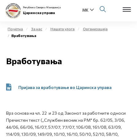
Република Северна Македонија
Царинска управа
Почетна
За нас
Нашата улога
Организација
Вработувања
Open s
За нас
Open s
Вработувања
Физички лица
Open s
Бизнис заедница
Open s
Пријава за вработување во Царинска управа
Е-Царина
Open s
Медиа центар
Врз основа на чл. 22 и 23 од Законот за работните односи
Пречистен текст („Службен весник на РМ" бр. 62/05, 3/06,
Контакт
44/06, 66/06, 16/07, 57/07, 77/07, 106/08, 161/08, 63/09,
114/09, 130/09, 149/09, 10/10, 16/10, 50/10, 52/10, 58/10,
Е-Весник