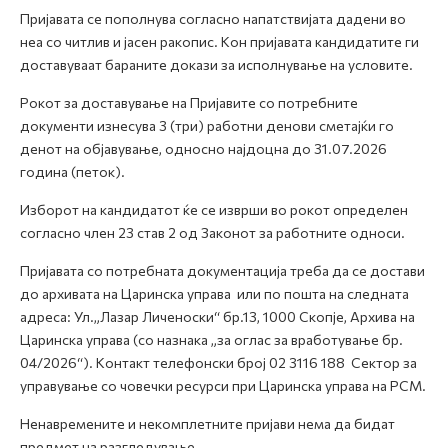
Пријавата се пополнува согласно напатствијата дадени во
неа со читлив и јасен ракопис. Кон пријавата кандидатите ги
доставуваат бараните докази за исполнување на условите.
Рокот за доставување на Пријавите со потребните
документи изнесува 3 (три) работни денови сметајќи го
денот на објавување, односно најдоцна до 31.07.2026
година (петок).
Изборот на кандидатот ќе се изврши во рокот определен
согласно член 23 став 2 од Законот за работните односи.
Пријавата со потребната документација треба да се достави
до архивата на Царинска управа или по пошта на следната
адреса: Ул.„Лазар Личеноски“ бр.13, 1000 Скопје, Архива на
Царинска управа (со назнака „за оглас за вработување бр.
04/2026“). Контакт телефонски број 02 3116 188 Сектор за
управување со човечки ресурси при Царинска управа на РСМ.
Ненавремените и некомплетните пријави нема да бидат
предмет на разгледување.