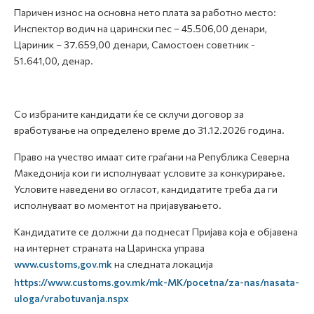
Паричен износ на основна нето плата за работно место:
Инспектор водич на царински пес – 45.506,00 денари,
Цариник – 37.659,00 денари, Самостоен советник -
51.641,00, денар.
Со избраните кандидати ќе се склучи договор за
вработување на определено време до 31.12.2026 година.
Право на учество имаат сите граѓани на Република Северна
Македонија кои ги исполнуваат условите за конкурирање.
Условите наведени во огласот, кандидатите треба да ги
исполнуваат во моментот на пријавувањето.
Кандидатите се должни да поднесат Пријава која е објавена
на интернет страната на Царинска управа
www.customs,gov.mk
на следната локација
https://www.customs.gov.mk/mk-MK/pocetna/za-nas/nasata-
uloga/vrabotuvanja.nspx