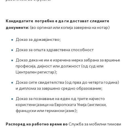
Кандидатите потребно е да ги достават следните
документи:
(во оргинал или копија заверена на нотар)
Доказ за државјанство;
Доказ за општа здравствена способност
Доказ дека не им е изречена мерка забрана за вршење
професија, дејност или должност (од суд или
Централен регистар);
Доказ сите свидетелства (од прва до четврта година)
и диплома за завршено средно образование;
Доказ за познавање на еден од трите најчесто
користени јазици на Европската Унија (англиски,
француски или германски јазик);
Распоред на работно време во
Служба за мобилни тимови