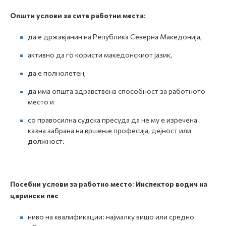
Општи услови за сите работни места:
да е државјанин на Република Северна Македонија,
активно да го користи македонскиот јазик,
да е полнолетен,
да има општа здравствена способност за работното
место и
со правосилна судска пресуда да не му е изречена
казна забрана на вршење професија, дејност или
должност.
Посебни услови за работно место
:
Инспектор водич на
царински пес
ниво на квалификации: најмалку вишо или средно