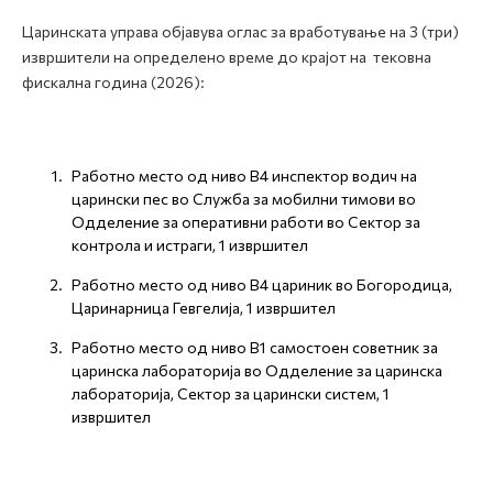
Царинската управа објавува оглас за вработување на 3 (три)
извршители на определено време до крајот на тековна
фискална година (2026):
Работно место од ниво В4 инспектор водич на
царински пес во Служба за мобилни тимови во
Одделение за оперативни работи во Сектор за
контрола и истраги, 1 извршител
Работно место од ниво В4 цариник во Богородица,
Царинарница Гевгелија, 1 извршител
Работно место од ниво В1 самостоен советник за
царинска лабораторија во Одделение за царинска
лабораторија, Сектор за царински систем, 1
извршител