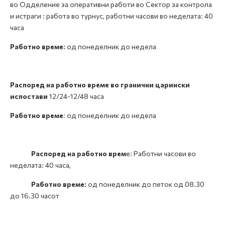
во Одделение за оперативни работи во Сектор за контрола
и истраги : работа во турнус, работни часови во неделата: 40
часа
Работно време:
од понеделник до недела
Распоред на работно време во гранични царински
испостави
12/24-12/48 часа
Работно време
: од понеделник до недела
Распоред на работно врем
е: Работни часови во
неделата: 40 часа,
Работно време:
од понеделник до петок од 08.30
до 16.30 часот