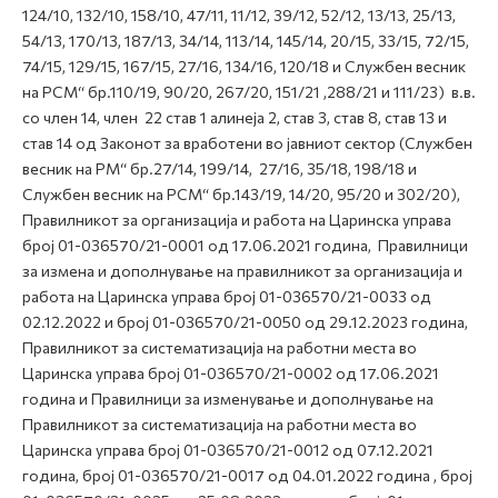
124/10, 132/10, 158/10, 47/11, 11/12, 39/12, 52/12, 13/13, 25/13,
54/13, 170/13, 187/13, 34/14, 113/14, 145/14, 20/15, 33/15, 72/15,
74/15, 129/15, 167/15, 27/16, 134/16, 120/18 и Службен весник
на РСМ“ бр.110/19, 90/20, 267/20, 151/21 ,288/21 и 111/23) в.в.
со член 14, член 22 став 1 алинеја 2, став 3, став 8, став 13 и
став 14 од Законот за вработени во јавниот сектор (Службен
весник на РМ“ бр.27/14, 199/14, 27/16, 35/18, 198/18 и
Службен весник на РСМ“ бр.143/19, 14/20, 95/20 и 302/20),
Правилникот за организација и работа на Царинска управа
број 01-036570/21-0001 од 17.06.2021 година, Правилници
за измена и дополнување на правилникот за организација и
работа на Царинска управа број 01-036570/21-0033 од
02.12.2022 и број 01-036570/21-0050 од 29.12.2023 година,
Правилникот за систематизација на работни места во
Царинска управа број 01-036570/21-0002 од 17.06.2021
година и Правилници за изменување и дополнување на
Правилникот за систематизација на работни места во
Царинска управа број 01-036570/21-0012 од 07.12.2021
година, број 01-036570/21-0017 од 04.01.2022 година , број