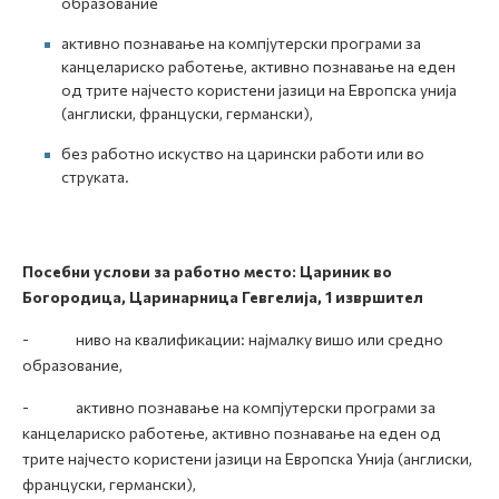
образование
активно познавање на компјутерски програми за
канцелариско работење, активно познавање на еден
од трите најчесто користени јазици на Европска унија
(англиски, француски, германски),
без работно искуство на царински работи или во
струката.
Посебни услови за работно место: Цариник во
Богородица, Царинарница Гевгелија, 1 извршител
- ниво на квалификации: најмалку вишо или средно
образование,
- активно познавање на компјутерски програми за
канцелариско работење, активно познавање на еден од
трите најчесто користени јазици на Европска Унија (англиски,
француски, германски),