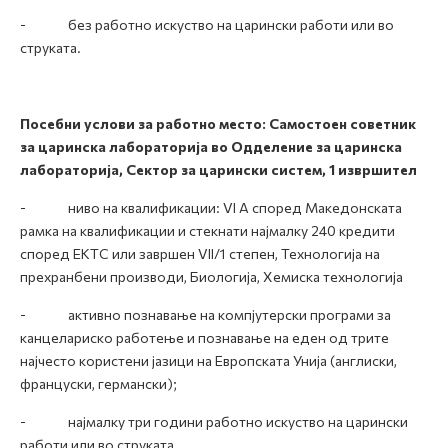
- без работно искуство на царински работи или во
струката.
Посебни услови за работно место: Самостоен советник
за царинска лабораторија во Одделение за царинска
лабораторија, Сектор за царински систем
, 1 извршител
- ниво на квалификации: VI А според Македонската
рамка на квалификации и стекнати најмалку 240 кредити
според ЕКТС или завршен VII/1 степен, Технологија на
прехранбени производи, Биологија, Хемиска технологија
- активно познавање на компјутерски програми за
канцелариско работење и познавање на еден од трите
најчесто користени јазици на Европската Унија (англиски,
француски, германски);
- најмалку три години работно искуство на царински
работи или во струката.