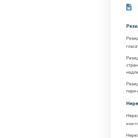
Рези
Рези
гласа
Резид
стран
надле
Резид
пари 
Нере
Нере
кои г
Нерез