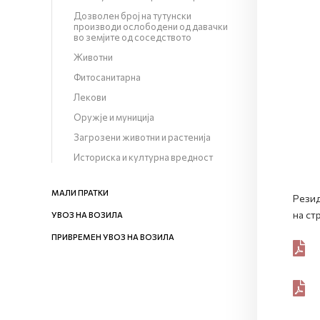
Дозволен број на тутунски
производи ослободени од давачки
во земјите од соседството
Животни
Фитосанитарна
Лекови
Оружје и муниција
Загрозени животни и растенија
Историска и културна вредност
МАЛИ ПРАТКИ
Резид
на ст
УВОЗ НА ВОЗИЛА
ПРИВРЕМЕН УВОЗ НА ВОЗИЛА