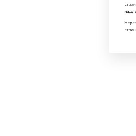
стран
надле
Нерез
стран