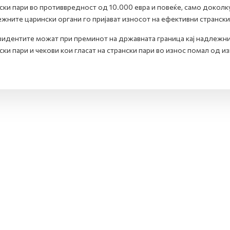
ски пари во противвредност од 10.000 евра и повеќе, само доколк
жните царински органи го пријават износот на ефективни странски 
идентите можат при преминот на државната граница кај надлежнит
ски пари и чекови кои гласат на странски пари во износ помал од и