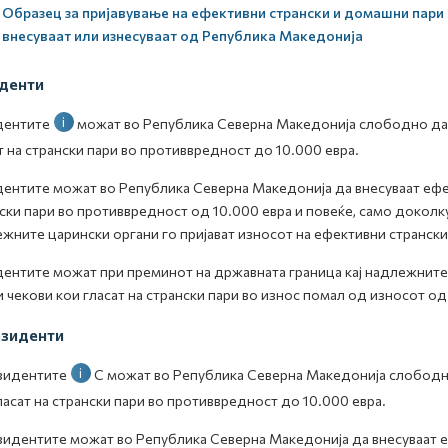
Образец за пријавување на ефективни странски и домашни пари 
внесуваат или изнесуваат од Република Македонија
денти
i
дентите
можат во Република Северна Македонија слободно да в
т на странски пари во противвредност до 10.000 евра.
ентите можат во Република Северна Македонија да внесуваат ефект
ски пари во противвредност од 10.000 евра и повеќе, само доколк
жните царински органи го пријават износот на ефективни странски 
ентите можат при преминот на државната граница кај надлежните 
и чекови кои гласат на странски пари во износ помал од износот од
зиденти
i
зидентите
С
можат во Република Северна Македонија слободно
ласат на странски пари во противвредност до 10.000 евра.
идентите можат во Република Северна Македонија да внесуваат еф