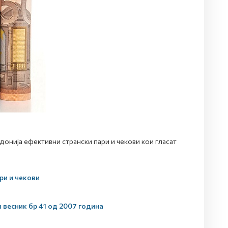
нија ефективни странски пари и чекови кои гласат
ри и чекови
 весник бр 41 од 2007 година