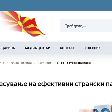
Е-ЦАРИНА
МЕДИА ЦЕНТАР
КОНТАКТ
Е-ВЕСНИК
тна
Физички лица
Патници
Внес на странски пари
есување на ефективни странски п