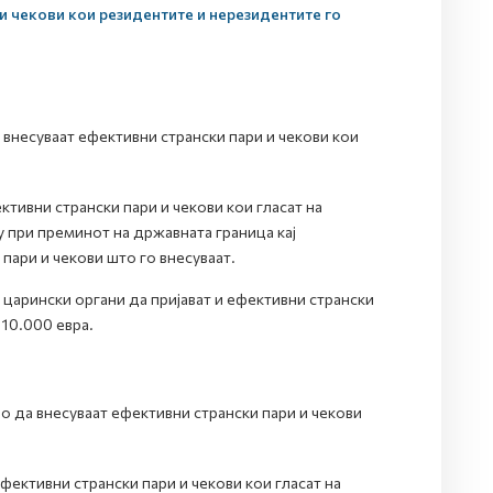
и чекови кои резидентите и нерезидентите го
несуваат ефективни странски пари и чекови кои
ивни странски пари и чекови кои гласат на
у при преминот на државната граница кај
пари и чекови што го внесуваат.
царински органи да пријават и ефективни странски
 10.000 евра.
 да внесуваат ефективни странски пари и чекови
ективни странски пари и чекови кои гласат на