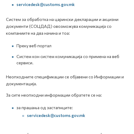
servicedesk@customs.gov.mk
Систем за обработка на царински декларации и акцизни
документи (СОЦДАД) овозможува комуникација со
компаниите на два начина и тоа:
Преку веб портал
Систем кон систем комуникација со примена на веб
сервиси.
Неопходните спецификации се објавени со Информации и
документација.
За сите неопходни информации обратете се на:
за прашања од застапнците:
servicedesk@customs.gov.mk