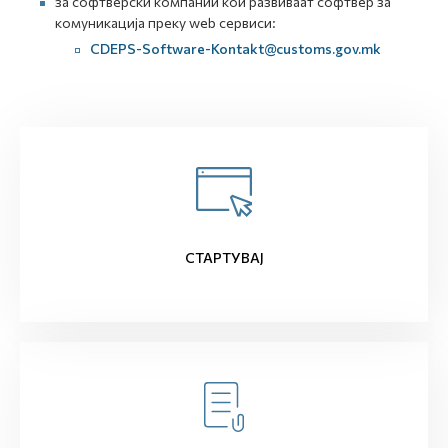
за софтверски компании кои развиваат софтвер за
комуникација преку web сервиси:
CDEPS-Software-Kontakt@customs.gov.mk
СТАРТУВАЈ