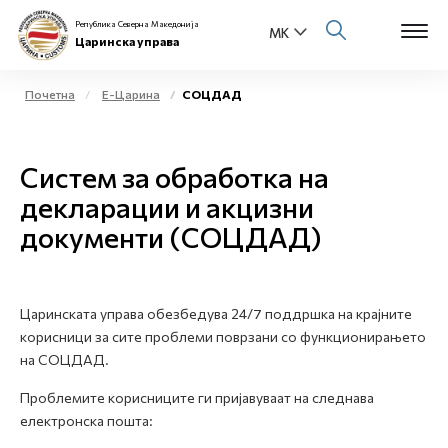
Република Северна Македонија
Царинска управа
Почетна
Е-Царина
СОЦДАД
Open s
За нас
Систем за обработка на
Open s
Физички лица
декларации и акцизни
документи (СОЦДАД)
Open s
Бизнис заедница
Open s
Е-Царина
Царинската управа обезбедува 24/7 поддршка на крајните
Open s
корисници за сите проблеми поврзани со функционирањето
Медиа центар
на СОЦДАД.
Контакт
Проблемите корисниците ги пријавуваат на следнава
електронска пошта:
Е-Весник