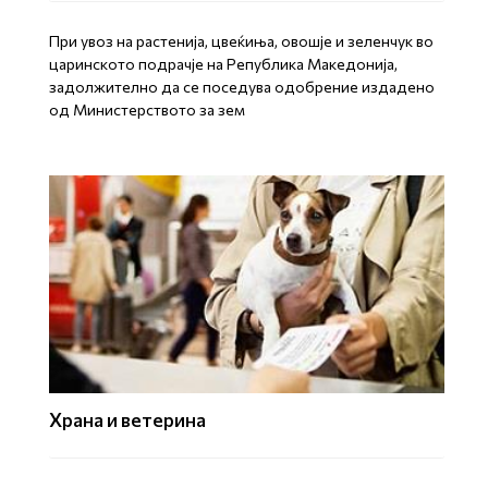
При увоз на растенија, цвеќиња, овошје и зеленчук во
царинското подрачје на Република Македонија,
задолжително да се поседува одобрение издадено
од Министерството за зем
Храна и ветерина