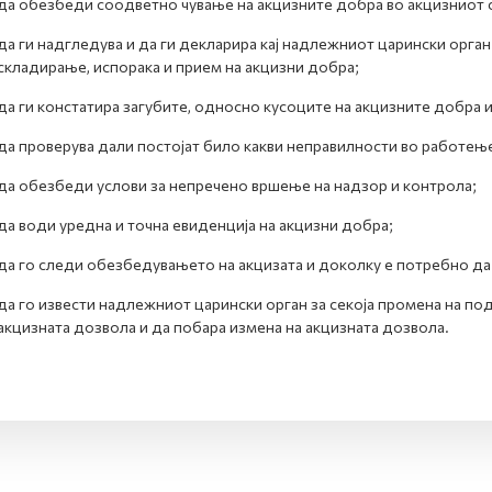
да обезбеди соодветно чување на акцизните добра во акцизниот 
да ги надгледува и да ги декларира кај надлежниот царински орган
складирање, испорака и прием на акцизни добра;
да ги констатира загубите, односно кусоците на акцизните добра 
да проверува дали постојат било какви неправилности во работење
да обезбеди услови за непречено вршење на надзор и контрола;
да води уредна и точна евиденција на акцизни добра;
да го следи обезбедувањето на акцизата и доколку е потребно да 
да го извести надлежниот царински орган за секоја промена на по
акцизната дозвола и да побара измена на акцизната дозвола.