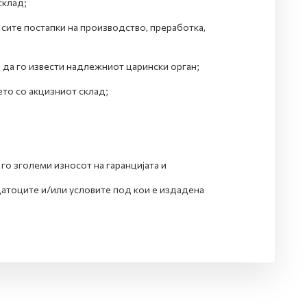
склад;
 сите постапки на производство, преработка,
и да го извести надлежниот царински орган;
то со акцизниот склад;
го зголеми износот на гаранцијата и
датоците и/или условите под кои е издадена