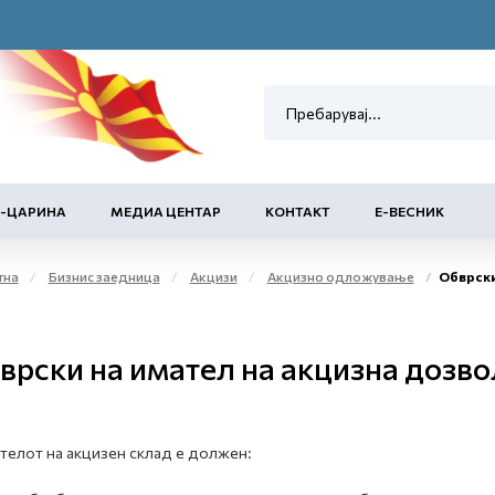
Е-ЦАРИНА
МЕДИА ЦЕНТАР
КОНТАКТ
Е-ВЕСНИК
тна
Бизнис заедница
Акцизи
Акцизно одложување
Обврски 
врски на имател на акцизна дозво
елот на акцизен склад е должен: