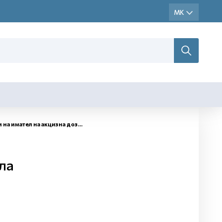
на имател на акцизна дозвола
ла