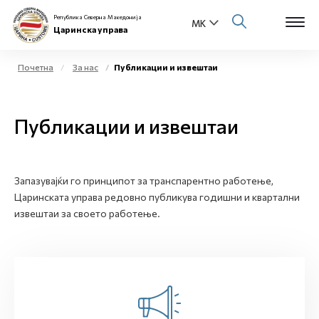
Република Северна Македонија
Царинска управа
Почетна
За нас
Публикации и извештаи
Open s
За нас
Публикации и извештаи
Open s
Физички лица
Open s
Бизнис заедница
Запазувајќи го принципот за транспарентно работење,
Царинската управа редовно публикува годишни и квартални
Open s
Е-Царина
извештаи за своето работење.
Open s
Медиа центар
Контакт
Е-Весник