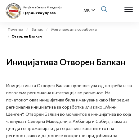
Република Северна Македонија
Царинска управа
Почетна
За нас
Меѓународна соработка
Отворен Балкан
Open s
За нас
Open s
Иницијатива Отворен Балкан
Физички лица
Open s
Бизнис заедница
Иницијативата Отворен Балкан произлегува од потребата за
Open s
Е-Царина
поголема регионална интеграција во регионот. На
почетокот оваа иницијатива била именувана како Напредна
Open s
регионална иницијатива за соработка или како „Мини
Медиа центар
Шенген“. Отворен Балкан во моментов е иницијатива во која
членуваат Северна Македонија, Албанија и Србија, а има за
Контакт
цел да го промовира и да го развива капацитетот на
регионот, како и да донесе конкретни придобивки за
Е-Весник