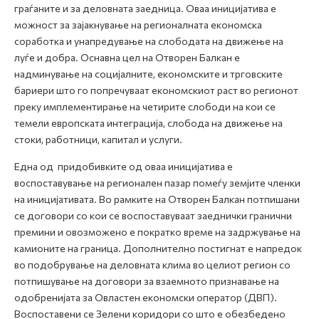
граѓаните и за деловната заедница. Оваа иницијатива е
можност за зајакнување на регионалната економска
соработка и унапредување на слободата на движење на
луѓе и добра. Оснавна цел на Отворен Балкан е
надминување на социјалните, економските и трговските
бариери што го попречуваат економскиот раст во регионот
преку имплементирање на четирите слободи на кои се
темели европската интеграција, слобода на движење на
стоки, работници, капитал и услуги.
Една од придобивките од оваа иницијатива e
воспоставување на регионален пазар помеѓу земјите членки
на иницијативата. Во рамките на Отворен Балкан потпишани
се договори со кои се воспоставуваат заеднички гранични
премини и овозможено е пократко време на задржување на
камионите на граница. Дополнително постигнат е напредок
во подобрување на деловната клима во целиот регион со
потпишување на договори за взаемното признавање на
одобренијата за Овластен економски оператор (ДВП).
Воспоставени се Зелени коридори со што е обезбедено