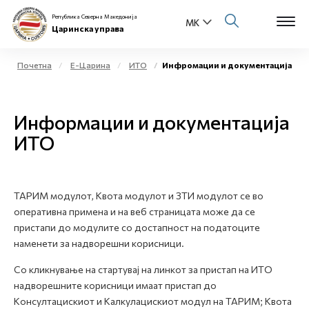
Република Северна Македонија
Царинска управа
Почетна
Е-Царина
ИТО
Инфромации и документација
Open s
За нас
Информации и документација
Open s
Физички лица
ИТО
Open s
Бизнис заедница
Open s
ТАРИМ модулот, Квота модулот и ЗТИ модулот се во
Е-Царина
оперативна примена и на веб страницата може да се
пристапи до модулите со достапност на податоците
Open s
Медиа центар
наменети за надворешни корисници.
Со кликнување на стартувај на линкот за пристап на ИТО
Контакт
надворешните корисници имаат пристап до
Kонсултацискиот и Kалкулацискиот модул на ТАРИМ; Kвота
Е-Весник