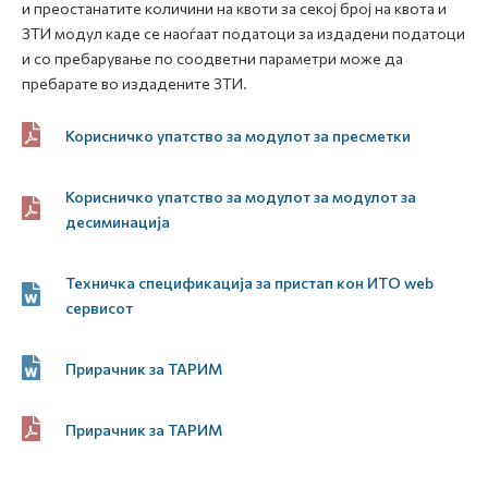
и преостанатите количини на квоти за секој број на квота и
ЗТИ модул каде се наоѓаат податоци за издадени податоци
и со пребарување по соодветни параметри може да
пребарате во издадените ЗТИ.
Корисничко упатство за модулот за пресметки
Корисничко упатство за модулот за модулот за
десиминација
Техничка спецификација за пристап кон ИТО web
сервисот
Прирачник за ТАРИМ
Прирачник за ТАРИМ