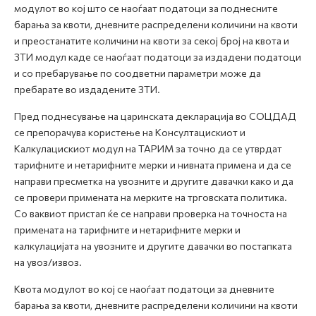
модулот во кој што се наоѓаат податоци за поднесните
барања за квоти, дневните распределени количини на квоти
и преостанатите количини на квоти за секој број на квота и
ЗТИ модул каде се наоѓаат податоци за издадени податоци
и со пребарување по соодветни параметри може да
пребарате во издадените ЗТИ.
Пред поднесување на царинската декларација во СОЦДАД
се препорачува користење на Консултацискиот и
Калкулацискиот модул на ТАРИМ за точно да се утврдат
тарифните и нетарифните мерки и нивната примена и да се
направи пресметка на увозните и другите давачки како и да
се провери примената на мерките на трговската политика.
Со ваквиот пристап ќе се направи проверка на точноста на
примената на тарифните и нетарифните мерки и
калкулацијата на увозните и другите давачки во постапката
на увоз/извоз.
Квота модулот во кој се наоѓаат податоци за дневните
барања за квоти, дневните распределени количини на квоти