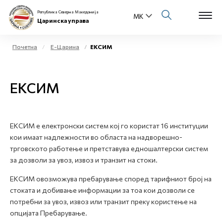
Република Северна Македонија
Царинска управа
Почетна
Е-Царина
ЕКСИМ
Open s
За нас
ЕКСИМ
Open s
Физички лица
Open s
Бизнис заедница
ЕКСИМ e електронски систем кој го користат 16 институции
кои имаат надлежности во областа на надворешно-
Open s
Е-Царина
трговското работење и претставува едношалтерски систем
за дозволи за увоз, извоз и транзит на стоки.
Open s
Медиа центар
ЕКСИМ овозможува пребарување според тарифниот број на
стоката и добивање информации за тоа кои дозволи се
Контакт
потребни за увоз, извоз или транзит преку користење на
опцијата Пребарување.
Е-Весник