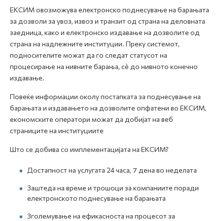
ЕКСИМ овозможува електронско поднесување на барањата
за дозволи за увоз, извоз и транзит од страна на деловната
заедница, како и електронско издавање на дозволите од
страна на надлежните институции. Преку системот,
подносителите можат да го следат статусот на
процесирање на нивните барања, сè до нивното конечно
издавање.
Повеќе информации околу постапката за поднесување на
барањата и издавањето на дозволите опфатени во ЕКСИМ,
економските оператори можат да добијат на веб
страниците на институциите
Што се добива со имплементацијата на ЕКСИМ?
Достапност на услугата 24 часа, 7 дена во неделата
Заштеда на време и трошоци за компаниите поради
електронското поднесување на барањата
Зголемување на ефикасноста на процесот за