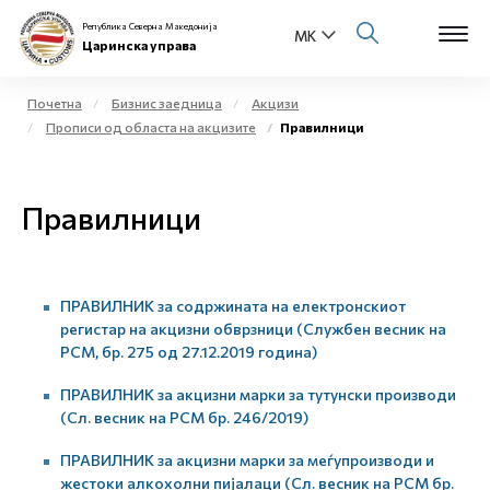
Република Северна Македонија
Царинска управа
Почетна
Бизнис заедница
Акцизи
Прописи од областа на акцизите
Правилници
Open s
За нас
Open s
Правилници
Физички лица
Open s
Бизнис заедница
ПРАВИЛНИК за содржината на електронскиот
Open s
Е-Царина
регистар на акцизни обврзници (Службен весник на
РСМ, бр. 275 од 27.12.2019 година)
Open s
Медиа центар
ПРАВИЛНИК за акцизни марки за тутунски производи
(Сл. весник на РСМ бр. 246/2019)
Контакт
ПРАВИЛНИК за акцизни марки за меѓупроизводи и
жестоки алкохолни пијалаци (Сл. весник на РСМ бр.
Е-Весник