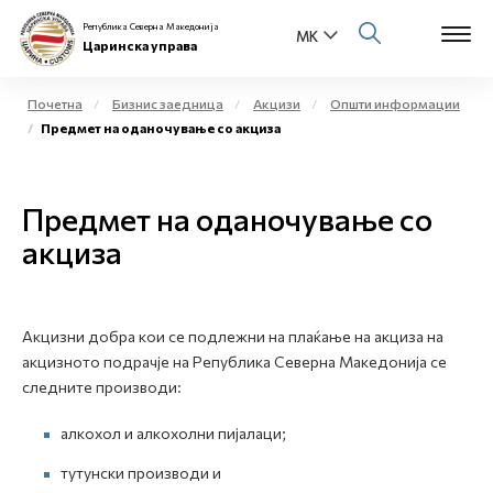
Република Северна Македонија
Царинска управа
Почетна
Бизнис заедница
Акцизи
Општи информации
Предмет на оданочување со акциза
Open s
За нас
Open s
Предмет на оданочување со
Физички лица
акциза
Open s
Бизнис заедница
Open s
Е-Царина
Акцизни добра кои се подлежни на плаќање на акцизa на
акцизното подрачје на Република Северна Македонија се
Open s
Медиа центар
следните производи:
алкохол и алкохолни пијалaци;
Контакт
тутунски производи и
Е-Весник