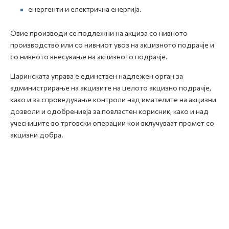
енергенти и електрична енергија.
Овие производи се подлежни на акциза со нивното
производство или со нивниот увоз на акцизното подрачје и
со нивното внесување на акцизното подрачје.
Царинската управа е единствен надлежен орган за
администрирање на акцизите на целото акцизно подрачје,
како и за спроведување контроли над имателите на акцизни
дозволи и одобрениеја за повластен корисник, како и над
учесниците во трговски операции кои вклучуваат промет со
акцизни добра.