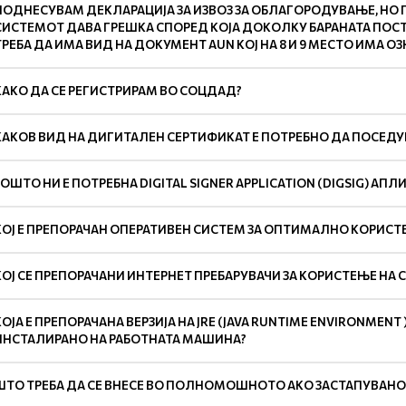
ПОДНЕСУВАМ ДЕКЛАРАЦИЈА ЗА ИЗВОЗ ЗА ОБЛАГОРОДУВАЊЕ, НО ПР
СИСТЕМОТ ДАВА ГРЕШКА СПОРЕД КОЈА ДОКОЛКУ БАРАНАТА ПОС
ТРЕБА ДА ИМА ВИД НА ДОКУМЕНТ AUN КОЈ НА 8 И 9 МЕСТО ИМА ОЗ
КАКО ДА СЕ РЕГИСТРИРАМ ВО СОЦДАД?
КАКОВ ВИД НА ДИГИТАЛЕН СЕРТИФИКАТ Е ПОТРЕБНО ДА ПОСЕДУ
ЗОШТО НИ Е ПОТРЕБНА DIGITAL SIGNER APPLICATION (DIGSIG) АПЛ
КОЈ Е ПРЕПОРАЧАН ОПЕРАТИВЕН СИСТЕМ ЗА ОПТИМАЛНО КОРИСТ
КОЈ СЕ ПРЕПОРАЧАНИ ИНТЕРНЕТ ПРЕБАРУВАЧИ ЗА КОРИСТЕЊЕ НА
КОЈА Е ПРЕПОРАЧАНА ВЕРЗИЈА НА JRE (JAVA RUNTIME ENVIRONMENT 
ИНСТАЛИРАНО НА РАБОТНАТА МАШИНА?
ШТО ТРЕБА ДА СЕ ВНЕСЕ ВО ПОЛНОМОШНОТО АКО ЗАСТАПУВАНО