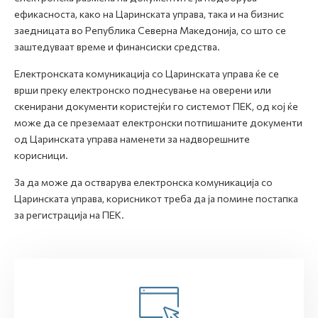
ефикасноста, како на Царинската управа, така и на бизнис
заедницата во Република Северна Македонија, со што се
заштедуваат време и финансиски средства.
Електронската комуникација со Царинската управа ќе се
врши преку електронско поднесување на оверени или
скенирани документи користејќи го системот ПЕК, од кој ќе
може да се преземаат електронски потпишаните документи
од Царинската управа наменети за надворешните
корисници.
За да може да остварува електронска комуникација со
Царинската управа, корисникот треба да ја помине постапка
за регистрација на ПЕК.