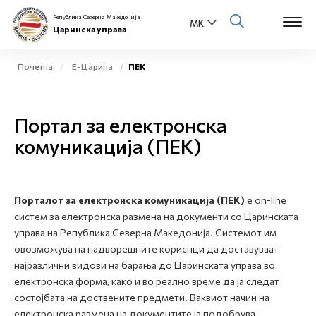
Република Северна Македонија
Царинска управа
Почетна
Е-Царина
ПЕК
Open s
За нас
Портал за електронска
Open s
Физички лица
комуникација (ПЕК)
Open s
Бизнис заедница
Open s
Порталот за електронска комуникација (ПЕК)
е on-line
Е-Царина
систем за електронска размена на документи со Царинската
управа на Република Северна Македонија. Системот им
Open s
Медиа центар
овозможува на надворешните кориснци да доставуваат
најразлични видови на барања до Царинската управа во
Контакт
електронска форма, како и во реално време да ја следат
состојбата на доствените предмети. Ваквиот начин на
електронска размена на документите ја подобрува
Е-Весник