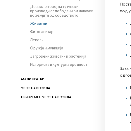
Поста
Дозволен број на тутунски
под у
производи ослободени од давачки
во земјите од соседството
Животни
Фитосанитарна
Лекови
Оружје и муниција
Загрозени животни и растенија
Историска и културна вредност
За се
одгов
МАЛИ ПРАТКИ
УВОЗ НА ВОЗИЛА
ПРИВРЕМЕН УВОЗ НА ВОЗИЛА