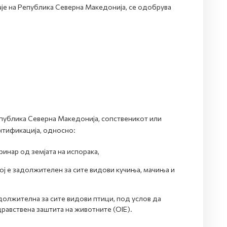
чје на Република Северна Македонија, се одобрува
епублика Северна Македонија, сопственикот или
нтификација, односно:
нар од земјата на испорака,
ој е задолжителен за сите видови кучиња, мачиња и
адолжителна за сите видови птици, под услов да
дравствена заштита на животните (ОIE).