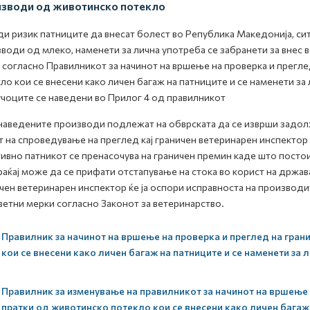
зводи од животинско потекло
и ризик патниците да внесат болест во Република Македонија, сит
води од млеко, наменети за лична употреба се забранети за внес 
 согласно Правилникот за начинот на вршење на проверка и прегле
ло кои се внесени како личен багаж на патниците и се наменети за
чоците се наведени во Прилог 4 од правилникот
наведените производи подлежат на обврската да се изврши задол
т на спроведување на преглед кај граничен ветеринарен инспектор
ивно патникот се пренасочува на граничен премин каде што постои
аќај може да се прифати отстапување на стока во корист на држава
чен ветеринарен инспектор ќе ја оспори исправноста на производ
етни мерки согласно Законот за ветеринарство.
Правилник за начинот на вршење на проверка и преглед на гран
кои се внесени како личен багаж на патниците и се наменети за
Правилник за изменување на правилникот за начинот на вршење 
пратки од животинско потекло кои се внесени како личен багаж 