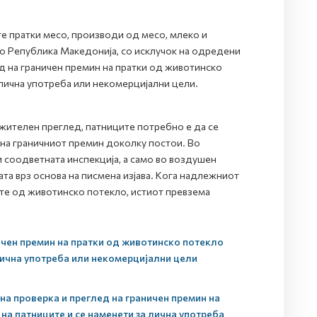
е пратки месо, производи од месо, млеко и
во Република Македонија, со исклучок на одредени
д на граничен премин на пратки од животинско
 лична употреба или некомерцијални цели.
жителен преглед, патниците потребно е да се
 на граничниот премин доколку постои. Во
 соодветната инспекција, а само во воздушен
та врз основа на писмена изјава. Кога надлежниот
ите од животинско потекло, истиот превзема
ичен премин на пратки од животинско потекло
 лична употреба или некомерцијални цели
на проверка и преглед на граничен премин на
на патниците и се наменети за лична употреба