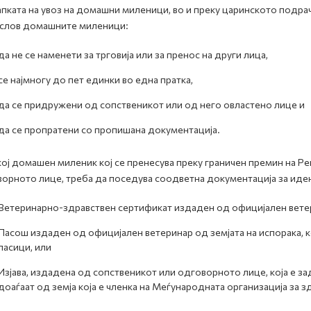
пката на увоз на домашни миленици, во и преку царинското подра
слов домашните миленици:
да не се наменети за трговија или за пренос на други лица,
се најмногу до пет единки во една пратка,
да се придружени од сопственикот или од него овластено лице и
да се пропратени со пропишана документација.
кој домашен миленик кој се пренесува преку граничен премин на Р
орното лице, треба да поседува соодветна документација за иде
Ветеринарно-здравствен сертификат издаден од официјален ветери
Пасош издаден од официјален ветеринар од земјата на испорака, к
ласици, или
Изјава, издадена од сопственикот или одговорното лице, која е з
доаѓаат од земја која е членка на Меѓународната организација за з