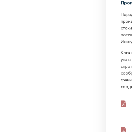
Прои
Порад
произ
стоки
потек
Исклу
Кога 
упата
спрот
сообр
грани
соодв