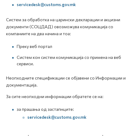
servicedesk@customs.gov.mk
Систем за обработка на царински декларации и акцизни
документи (СОЦДАД) овозможува комуникација со
компаниите на два начина и тоа:
Преку веб портал
Систем кон систем комуникација со примена на веб
сервиси.
Неопходните спецификации се објавени со Информации и
документација.
За сите неопходни информации обратете се на:
за прашања од застапнците:
servicedesk@customs.gov.mk