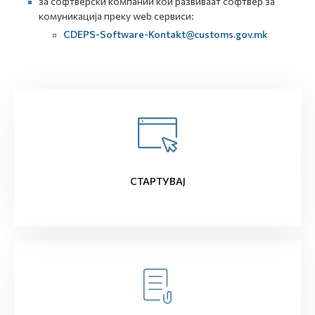
за софтверски компании кои развиваат софтвер за
комуникација преку web сервиси:
CDEPS-Software-Kontakt@customs.gov.mk
СТАРТУВАЈ