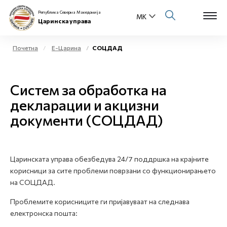
Република Северна Македонија
Царинска управа
Почетна
Е-Царина
СОЦДАД
Open s
За нас
Систем за обработка на
Open s
Физички лица
декларации и акцизни
документи (СОЦДАД)
Open s
Бизнис заедница
Open s
Е-Царина
Царинската управа обезбедува 24/7 поддршка на крајните
Open s
корисници за сите проблеми поврзани со функционирањето
Медиа центар
на СОЦДАД.
Контакт
Проблемите корисниците ги пријавуваат на следнава
електронска пошта:
Е-Весник