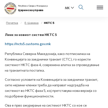
Република Северна Македонија
Царинска управа
Почетна
Е-Царина
НКТС 5
Open s
Линк за новиот систем НКТС 5
За нас
Open s
https://ncts5.customs.gov.mk
Физички лица
Република Северна Македонија, како потписничка на
Open s
Бизнис заедница
Конвенцијата за заеднички транзит (CTC), го користи
системот НКТС фаза 4, современа алатка за спроведување
Open s
на транзитната постапка.
Е-Царина
Согласно условите на Конвенцијата за заеднички транзит,
Open s
Медиа центар
сите нејзини членки треба да направат надградба на
системот во НКТС фаза 5, кој претставува нова верзија со
Контакт
подобрени функционалности.
Ова е прво ажурирање на системот НКТС со кое се
Е-Весник