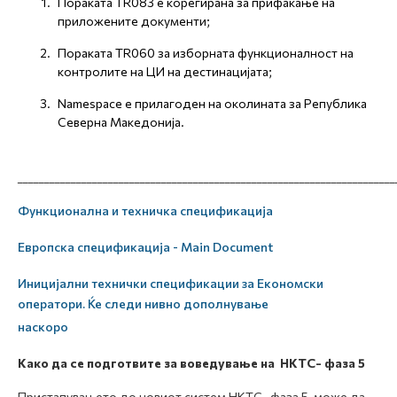
Пораката TR083 е корегирана за прифаќање на
приложените документи;
Пораката TR060 за изборната функционалност на
контролите на ЦИ на дестинацијата;
Namespace е прилагоден на околината за Република
Северна Македонија.
_______________________________________________________________________
Функционална и техничка спецификација
Европска спецификација - Main Document
Иницијални технички спецификации за Економски
оператори. Ќе следи нивно дополнување
наскоро
Како да се подготвите
за воведување на НКТС-
фаза 5
Пристапувањето до новиот систем НКТС- фаза 5 може да