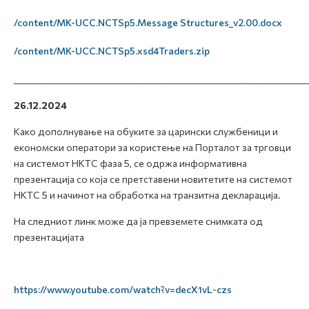
/content/MK-UCC.NCTSp5.Message Structures_v2.00.docx
/content/MK-UCC.NCTSp5.xsd4Traders.zip
_______________________________________________________________________
26.12.2024
Како дополнување на обуките за царински службеници и
економски оператори за користење на Порталот за трговци
на системот НКТС фаза 5, се
одржа информативна
презентација со која се претставени новитетите на системот
НКТС 5 и начинот на обработка на транзитна декларација.
На следниот линк може да ја превземете снимката од
презентацијата
https://www.youtube.com/watch?v=decX1vL-czs