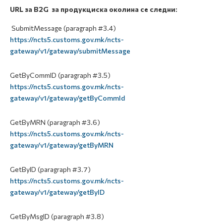
URL за B2G за продукциска околина се следни:
SubmitMessage (paragraph #3.4)
https://ncts5.customs.gov.mk/ncts-
gateway/v1/gateway/submitMessage
GetByCommID (paragraph #3.5)
https://ncts5.customs.gov.mk/ncts-
gateway/v1/gateway/getByCommId
GetByMRN (paragraph #3.6)
https://ncts5.customs.gov.mk/ncts-
gateway/v1/gateway/getByMRN
GetByID (paragraph #3.7)
https://ncts5.customs.gov.mk/ncts-
gateway/v1/gateway/getByID
GetByMsgID (paragraph #3.8)