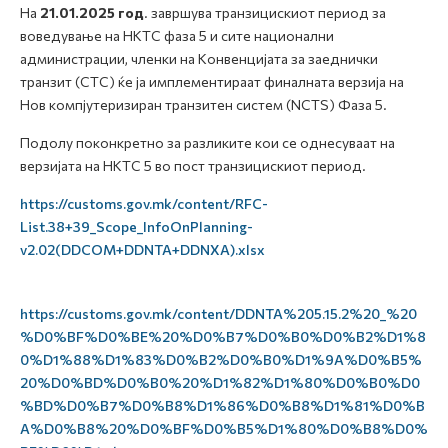
На
21.01.2025 год
. завршува транзицискиот период за
воведување на НКТС фаза 5 и сите национални
администрации, членки на Конвенцијата за заеднички
транзит (CTC) ќе ја имплементираат финалната верзија на
Нов компјутеризиран транзитен систем (NCTS) Фаза 5.
Подолу поконкретно за разликите кои се однесуваат на
верзијата на НКТС 5 во пост транзицискиот период.
https://customs.gov.mk/content/RFC-
List.38+39_Scope_InfoOnPlanning-
v2.02(DDCOM+DDNTA+DDNXA).xlsx
https://customs.gov.mk/content/DDNTA%205.15.2%20_%20
%D0%BF%D0%BE%20%D0%B7%D0%B0%D0%B2%D1%8
0%D1%88%D1%83%D0%B2%D0%B0%D1%9A%D0%B5%
20%D0%BD%D0%B0%20%D1%82%D1%80%D0%B0%D0
%BD%D0%B7%D0%B8%D1%86%D0%B8%D1%81%D0%B
A%D0%B8%20%D0%BF%D0%B5%D1%80%D0%B8%D0%