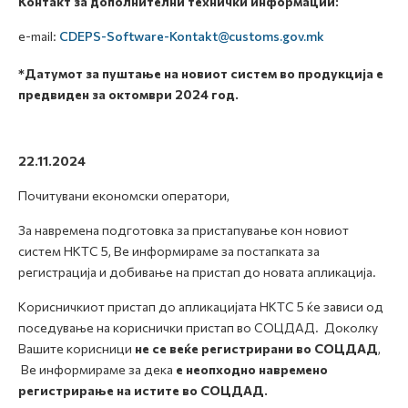
Контакт за дополнителни технички информации:
e-mail:
CDEPS-Software-Kontakt@customs.gov.mk
*Датумот за пуштање
на новиот систем
во продукција е
предвиден за октомври 2024 год.
22.11.2024
Почитувани економски оператори,
За навремена подготовка за пристапување кон новиот
систем НКТС 5, Ве информираме за постапката за
регистрација и добивање на пристап до новата апликација.
Корисничкиот пристап до апликацијата НКТС 5 ќе зависи од
поседување на кориснички пристап во СОЦДАД. Доколку
Вашите корисници
не се веќе регистрирани во СОЦДАД
,
Ве информираме за дека
е неопходно навремено
регистрирање на истите во СОЦДАД.