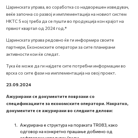
Царинската управа, во соработка со надворешен изведувач,
веќе започна со развој и имплементација на новиот систем
НКТС 5 кој треба да се пушти во продукција кон крајот на
првиот квартал од 2024 год.*
Царинската управа редовно ќе ги информира своите
партнери, Економските оператори за сите планирани
активности кои ќе следат.
Тука ќе може да ги најдете сите потребни информации во
врска со сите фази на имплементација на овој проект.
23.09.2024
Ажурирани се документите поврзани со
спецификациите за економските оператори. Накратко,
документите се ажурирани во следните делови:
Ажурирана е структура на пораката TR083, како
одговор на конкретно прашање добиено од
софтверски изведувач (види