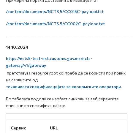
Примери на пораки доставени од изведувачот
/content/documents/NCTS 5/CC015C-payload.txt
/content/documents/NCTS 5/CC007C-payload.txt
_______________________________________________________________________
14.10.2024
https://ncts5-test-ext.customs.gov.mk/ncts-
gateway/v1/gateway
претставува resource root кој треба да се користи при повик
на сервисите од
техничката спецификацијата за економските оператори
.
Во табелата подолу се наоѓаат линкови за веб сервисите
опишани во спецификацијата:
Сервис
URL