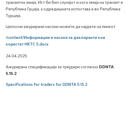
транзитна земја. Ист би бил случајот и кога земја на транзит е
Република Грција, а одредишната испостава е во Република
Турција.
Целосни ажурирани насоки можете да најдете на линкот
/content/Информации и насоки за декларанти кои
користат НКТС 5.docx
24.04.2025
Ажурирана спецификација за трејдери согласно
DDNTA
5.15.2
Specifications for traders for DDNTA 5.15.2