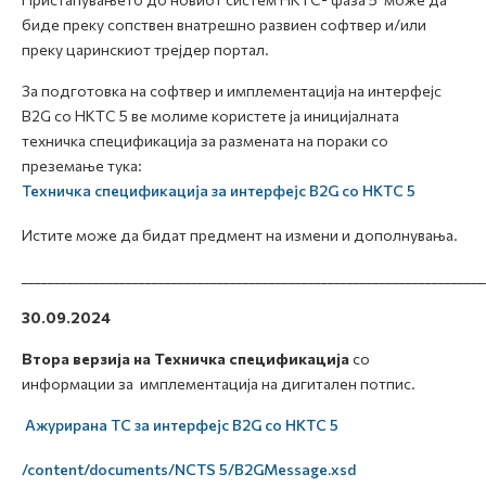
биде преку сопствен внатрешно развиен софтвер и/или
преку царинскиот трејдер портал.
За подготовка на софтвер и имплементација на интерфејс
B2G со НКТС 5 ве молиме користете ја иницијалната
техничка спецификација за размената на пораки со
преземање тука:
Техничка спецификација за интерфејс B2G со НКТС 5
Истите може да бидат предмент на измени и дополнувања.
_______________________________________________________________________
30.09.2024
Втора верзија
на Техничка спецификација
со
информации за имплементација на дигитален потпис.
Ажурирана ТС за интерфејс B2G со НКТС 5
/content/documents/NCTS 5/B2GMessage.xsd