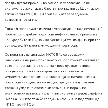
предвидуваат промени во однос на усогласување на
системот со законските барања пропишани во Царинскиот
закон на Унијата (UCC) и Конвенцијата за заедничка
транзитна постапка.
Една од поголемите измени е усогласување на размена на IE
пораки со потребни податоци дефинирани во прилозите
кон Уредбите на ЕУ, но и во Конвенцијата, имајќи ги при тоа
во предвид ЕУ царински модел на податоци.
Со новините на системот НКТС 5 ќе се овозможи
олеснување на регистрирањето на „попатните“ настани во
текот на транзитната постапка и воведување на нови
процеси и улога на ова царинска испостава, ќе се
имплементира транзитна декларација со намален сет на
податоци и поднесување на декларација пред ставање
стока на увид и ќе овозможи размена на пораки по
електронски пат помеѓу различни системи за декларација на
ниво на ЕУ. Исто така ќе следи и миграција на податоци од
НКТС 4 во НКТС 5.