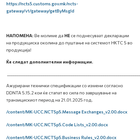
https://ncts5.customs.gov.mk/ncts-
gateway/v1/gateway/getByMsgId
НАПОМЕНА:
Ве молиме да
НЕ
се поднесуваат декларации
на продукциска околина до пуштање на системот НКТС 5 во
продукција!
Ќе следат дополнителни информации.
______________________________________________________________________
Ажурирани технички спецификации со измени согласно
DDNTA 5.15.2 кои ќе стапат во сила по завршување на
транзицискиот период на 21.01.2025 год.
/content/MK-UCC.NCTSp5.Message Exchanges_v2.00.docx
/content/MK-UCC.NCTSp5.Code Lists_v2.00.docx
/content/MK-UCC.NCTSp5.Business Rules_v2.00.docx