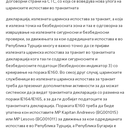
договорни страни на CTC, со која се воведува нова улога на
царинските испостави во транзитната
декларација, излезната царинска испостава за транзит, а која
е излезна точка на безбедносната зона и таа е одговорна за
извршување на излезните сигурносни и безбедносни
проверки, за движењата за кои одредишната испостава е во
Република Турција
многу е важно точно да се пријави
излезната царинска испостава за транзит во транзитната
декларација кога таа ги содржи сигурносните и
безбедносните податоци (безбедносен индикатор 3) со
креираење на порака
IE160
. Во секој друг случај, царинските
службеници во излезната царинска испостава за транзит
треба да преземат дополнителни активности за да можат
системски да ја видат транзитната декларација со размена на
пораки IE164/IE165, а за да ги добијат податоците за
транзитната декларација. Пораката
IE160
треба да биде
упатена кон испоставите
MP Kapitan Andreevo (BG001015)
или MP Lesovo (BG001011) за движења за кои одредишната
испостaва е во Република Турција, а Република Бугарија е