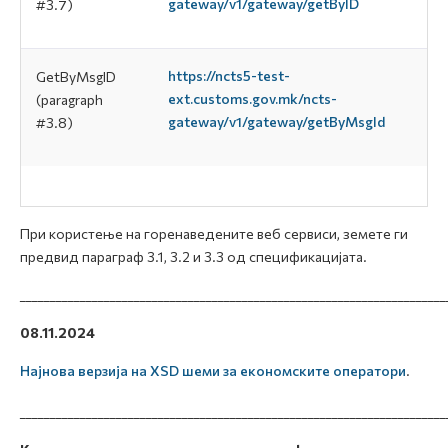
gateway/v1/gateway/getByID
#3.7)
https://ncts5-test-
GetByMsgID
ext.customs.gov.mk/ncts-
(paragraph
gateway/v1/gateway/getByMsgId
#3.8)
При користење на горенаведените веб сервиси, земете ги
предвид параграф 3.1, 3.2 и 3.3 од спецификацијата.
_______________________________________________________________________
08.11.2024
Најнова верзија на XSD шеми за економските оператори
.
_______________________________________________________________________