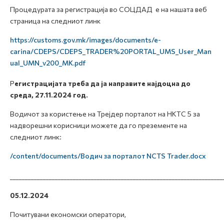
Процедурата за регистрација во СОЦДАД е на нашата веб
страница на следниот линк
https://customs.gov.mk/images/documents/e-
carina/CDEPS/CDEPS_TRADER%20PORTAL_UMS_User_Man
ual_UMN_v200_MK.pdf
Р
егистрацијата треба да ја направите најдоцна до
среда, 27.11.2024 год.
Водичот за користење на Трејдер порталот на НКТС 5 за
надворешни корисници можете да го презементе на
следниот линк:
/content/documents/Водич за порталот NCTS Trader.docx
_______________________________________________________________________
05.12.2024
Почитувани економски оператори,