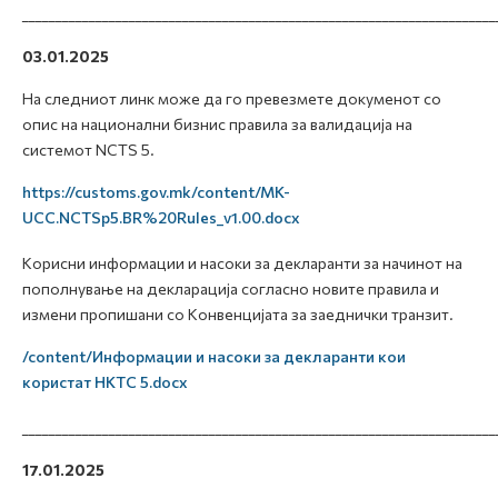
_______________________________________________________________________
03.01.2025
На следниот линк може да го превезмете докуменот со
опис на национални бизнис правила за валидација на
системот NCTS 5.
https://customs.gov.mk/content/MK-
UCC.NCTSp5.BR%20Rules_v1.00.docx
Корисни информации и насоки за декларанти за начинот на
пополнување на декларација согласно новите правила и
измени пропишани со Конвенцијата за заеднички транзит.
/content/Информации и насоки за декларанти кои
користат НКТС 5.docx
_______________________________________________________________________
17.01.2025