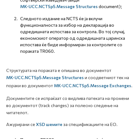
MK-UCC.NCTSp5.Message Structures
document);
Следното издание на NCTS ќе ја вклучи
функционалноста за избор на декларација во
одредишната испостава за контрола. Во тој случај,
економскиот оператор од одредишната царинска
испостава ќе биде информиран за контролите со
пораката TR060.
Структурата на пораката е опишана во документот
MK-UCC.NCTSp5.Message Structures
и соодветниот тек на
пораки во документот
MK-UCC.NCTSp5.Message Exchanges
.
Документите се испраќаат со видлива патеката на промени
во документот (track changes) за полесно следење на
читателот.
Ажурирани се
XSD шемите
за спецификациите на ЕО.