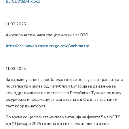
BE%D0%B4..docx
_______________________________________________________________________
11.02.2025
Ажурирана техничка спецификација за B2G
http://carinaweb.customs.gov.mk/webmaste
11.03.2025
За надминување на проблемот кој се појавува во транзитната
постапка при излез од Република Бугарија за движења за
кои одредишната испостава е во Република Турција подолу
ажурирана информација подготвена од Одд. за транзит и
тест координаторот.
Во врска со целосната имплементација на фазата 5 на NCTS
од 21 јануари 2025 година од сите земји-членки и сите