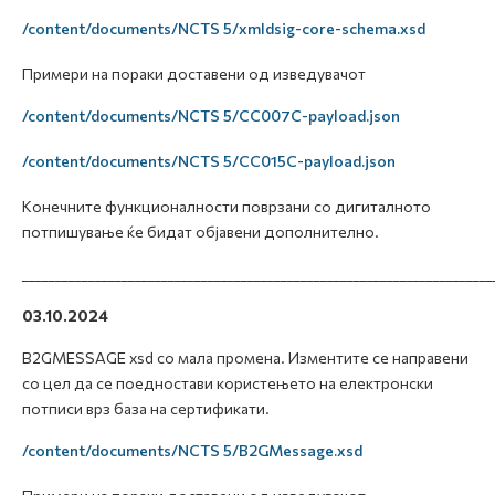
/content/documents/NCTS 5/xmldsig-core-schema.xsd
Примери на пораки доставени од изведувачот
/content/documents/NCTS 5/CC007C-payload.json
/content/documents/NCTS 5/CC015C-payload.json
Конечните функционалности поврзани со дигиталното
потпишување ќе бидат објавени дополнително.
_______________________________________________________________________
03.10.2024
B2GMESSAGE xsd со мала промена. Изментите се направени
со цел да се поедностави користењето на електронски
потписи врз база на сертификати.
/content/documents/NCTS 5/B2GMessage.xsd