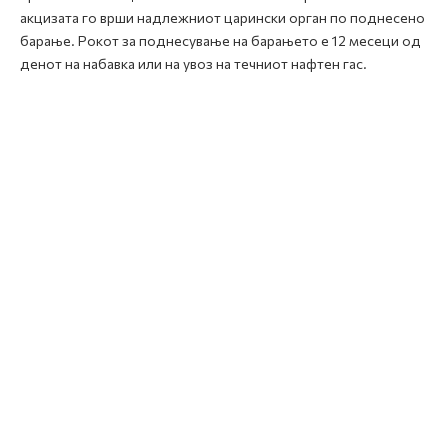
акцизата го врши надлежниот царински орган по поднесено
барање. Рокот за поднесување на барањето е 12 месеци од
денот на набавка или на увоз на течниот нафтен гас.