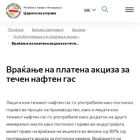
Република Северна Македонија
Царинска управа
Почетна
Бизнис заедница
Акцизи
Ослободување од плаќање акциза и повластено користење на акцизни добра
Open s
Враќање на платена акциза за течен нафтен гас
За нас
Open s
Физички лица
Враќање на платена акциза за
Open s
течен нафтен гас
Бизнис заедница
Open s
Е-Царина
Лицата кои течниот нафтен гас го употребиле како погонско
Open s
Медиа центар
гориво во процес на производство, како и лицата кои
течниот нафтен гас го употребиле како додаток на друго
Контакт
минерално масло како погонско гориво во индустријата,
имаат право на враќање на акцизата во висина од 80% од
пропишаната акциза за погонска намена. Враќањето на
Е-Весник