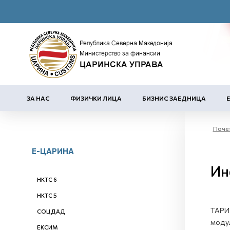
ЗА НАС
ФИЗИЧКИ ЛИЦА
БИЗНИС ЗАЕДНИЦА
Поче
Е-ЦАРИНА
Ин
НКТС 6
НКТС 5
ТАРИМ
СОЦДАД
модул
ЕКСИМ