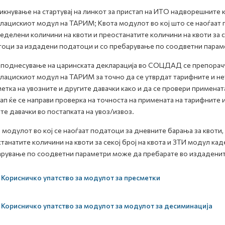
икнување на стартувај на линкот за пристап на ИТО надворешните
лацискиот модул на ТАРИМ; Kвота модулот во кој што се наоѓаат 
еделени количини на квоти и преостанатите количини на квоти за се
оци за издадени податоци и со пребарување по соодветни парам
поднесување на царинската декларација во СОЦДАД се препорачу
лацискиот модул на ТАРИМ за точно да се утврдат тарифните и не
етка на увозните и другите давачки како и да се провери применат
ап ќе се направи проверка на точноста на примената на тарифните 
те давачки во постапката на увоз/извоз.
 модулот во кој се наоѓаат податоци за дневните барања за квоти
танатите количини на квоти за секој број на квота и ЗТИ модул ка
рување по соодветни параметри може да пребарате во издаденит
Корисничко упатство за модулот за пресметки
Корисничко упатство за модулот за модулот за десиминација