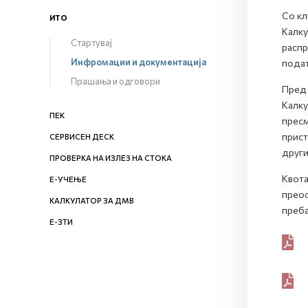
Со кл
ИТО
Kалку
Стартувај
распр
Инфромации и документација
подат
Прашања и одговори
Пред 
Калку
ПЕК
пресм
прист
СЕРВИСЕН ДЕСК
други
ПРОВЕРКА НА ИЗЛЕЗ НА СТОКА
Квота
Е-УЧЕЊЕ
преос
КАЛКУЛАТОР ЗА ДМВ
преба
Е-ЗТИ