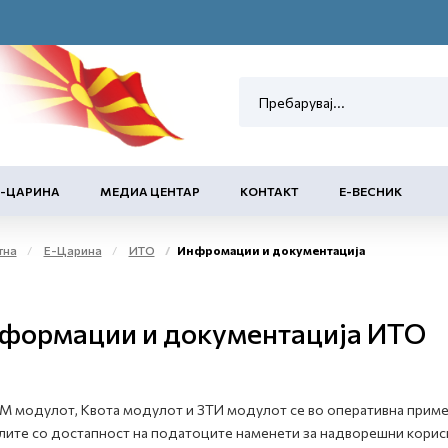
Е-ЦАРИНА
МЕДИА ЦЕНТАР
КОНТАКТ
Е-ВЕСНИК
тна
Е-Царина
ИТО
Инфромации и документација
формации и документација ИТО
 модулот, Квота модулот и ЗТИ модулот се во оперативна примен
ите со достапност на податоците наменети за надворешни корис