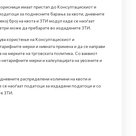
 корисници имаат пристап до Kонсултацискиот и
податоци за поднесните барања за квоти, дневните
кој број на квота и ЗТИ модул каде се наоѓаат
етри може да пребарате во издадените ЗТИ.
ва користење на Консултацискиот и
тарифните мерки и нивната примена и да се направи
а на мерките на трговската политика. Со ваквиот
и нетарифните мерки и калкулацијата на увозните и
, дневните распределени количини на квоти и
де се наоѓаат податоци за издадени податоци и со
е ЗТИ.