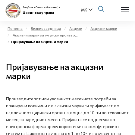
Република Северна Македонија
Царинска управа
Почетна
Бизнис заедница
Акцизи
Акцизни марки
Акцизни марки за тутунски производи
Open s
Пријавување на акцизни марки
За нас
Open s
Физички лица
Пријавување на акцизни
Open s
марки
Бизнис заедница
Open s
Е-Царина
Производителот или увозникот месечните потреби за
Open s
Медиа центар
планирани количини од акцизни марки ги пријавуваат до
надлежниот царински орган најдоцна до 10-ти во тековниот
Контакт
месец за наредниот месец. Пријавата се поднесува во
електронска форма преку користење на компјутерскиот
систем на Царинската управа од 1 до 10-ти во месецот за
Е-Весник