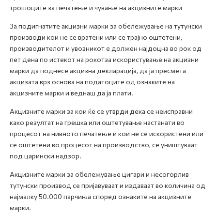
трошоците за печатење и чување на акцизните марки
За подигнатите акцизни марки за обележување на тутунски
производи кои не се вратени или се трајно оштетени,
производителот и увозникот е должен најдоцна во рок од
пет дена по истекот на рокотза искористување на акцизни
марки да поднесе акцизна декларација, да ја пресмета
акцизата врз основа на податоците од ознаките на
акцизните марки и веднаш да ја плати.
Акцизните марки за кои ќе се утврди дека се неисправни
како резултат на грешка или оштетување настанати во
процесот на нивното печатење и кои не се искористени или
се оштетени во процесот на производство, се уништуваат
под царински надзор.
Акцизните марки за обележување цигари и несогорлив
тутунски производ се пријавуваат и издаваат во количина од
најмалку 50.000 парчиња според ознаките на акцизните
марки.