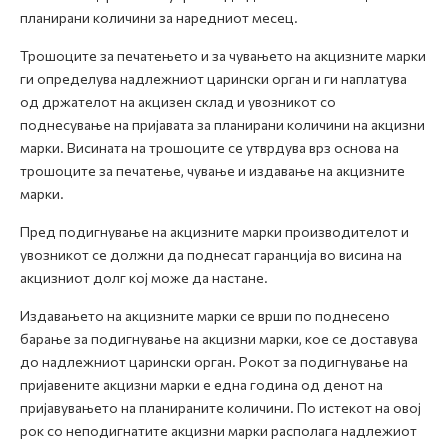
планирани количини за наредниот месец.
Трошоците за печатењето и за чувањето на акцизните марки
ги определува надлежниот царински орган и ги наплатува
од држателот на акцизен склад и увозникот со
поднесување на пријавата за планирани количини на акцизни
марки. Висината на трошоците се утврдува врз основа на
трошоците за печатење, чување и издавање на акцизните
марки.
Пред подигнување на акцизните марки производителот и
увозникот се должни да поднесат гаранција во висина на
акцизниот долг кој може да настане.
Издавањето на акцизните марки се врши по поднесено
барање за подигнување на акцизни марки, кое се доставува
до надлежниот царински орган. Рокот за подигнување на
пријавените акцизни марки е една година од денот на
пријавувањето на планираните количини. По истекот на овој
рок со неподигнатите акцизни марки располага надлежиот