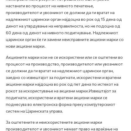
настанати во процесот на нивното печатење,
производителот и увозникот се должни да ги вратат на
надлежниот царински орган најдоцна во рок од 15 дена од
денот на утврдување на неправилноста, но не подоцна од
60 дена од денот на нивното подигнување. Надлежниот
царински орган ќе ги замени неисправните акцизни марки со
нови акцизни марки.
Акцизните марки кои не се искористени или се оштетени во
процесот на производство, производителот или увозникот
се должни да ги вратат на надлежниот царински орган,
заедно со извештајот за подигнати, искористени и вратени
акцизни марки најдоцна во рок од пет дена по истекот на
рокот за искористување на акцизни марки.Извештајот за
подигнати, искористени и вратени акцизни марки се
поднесува во електронска форма преку компјутерскиот
систем на Царинската управа.
За оштетените и неискористените акцизни марки
производителот и увозникот немаат право на враќање на