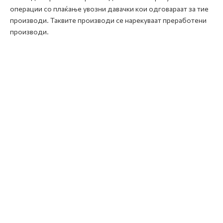
операции со плаќање увозни давачки кои одговараат за тие
производи. Таквите производи се нарекуваат преработени
производи.