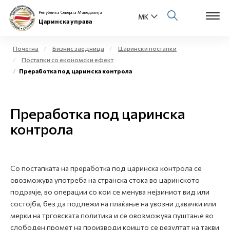
Република Северна Македонија
Царинска управа
Почетна
Бизнис заедница
Царински постапки
Постапки со економски ефект
Open s
Преработка под царинска контрола
За нас
Open s
Физички лица
Преработка под царинска
Open s
контрола
Бизнис заедница
Open s
Е-Царина
Со постапката на преработка под царинска контрола се
Open s
Медиа центар
овозможува употреба на странска стока во царинското
подрачје, во операции со кои се менува нејзиниот вид или
Контакт
состојба, без да подлежи на плаќање на увозни давачки или
мерки на трговската политика и се овозможува пуштање во
слободен промет на производи коишто се резултат на такви
Е-Весник