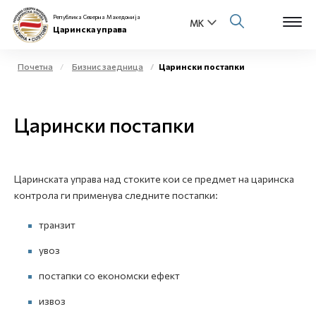
Република Северна Македонија
Царинска управа
Почетна
Бизнис заедница
Царински постапки
Open s
За нас
Царински постапки
Open s
Физички лица
Open s
Бизнис заедница
Царинската управа над стоките кои се предмет на царинска
контрола ги применува следните постапки:
Open s
Е-Царина
транзит
Open s
Медиа центар
увоз
постапки со економски ефект
Контакт
извоз
Е-Весник