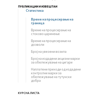
ПУБЛИКАЦИИ И ИЗВЕШТАИ
Статистика
Време на процесирање на
граница
Време на процесирање на
стоково царинење
Време на процесирање на
дозволи
Број на увезени возила
Број на издадени акцизни марки
за обележување на цигари
Наплатени приходи од издадени
контролни марки за
обележување на тутунски
добра
КУРСНА ЛИСТА