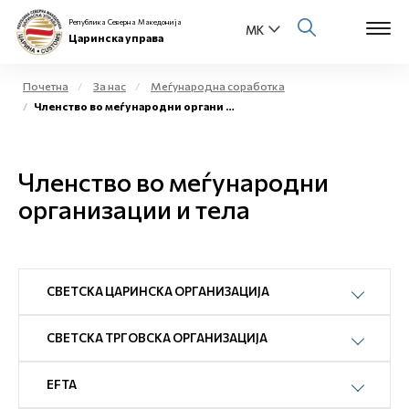
Република Северна Македонија
Царинска управа
Почетна
За нас
Меѓународна соработка
Членство во меѓународни органи и тела
Open s
За нас
Open s
Членство во меѓународни
Физички лица
организации и тела
Open s
Бизнис заедница
Open s
Е-Царина
СВЕТСКА ЦАРИНСКА ОРГАНИЗАЦИЈА
Open s
Медиа центар
СВЕТСКА ТРГОВСКА ОРГАНИЗАЦИЈА
Контакт
EFTA
Е-Весник