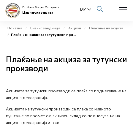
Република Северна Македонија
Царинска управа
Почетна
Бизнис заедница
Акцизи
Плаќање на акциза
Плаќање на акциза за тутунски производи
Open s
За нас
Open s
Плаќање на акциза за тутунски
Физички лица
производи
Open s
Бизнис заедница
Open s
Е-Царина
Акцизата за тутунски производи се плаќа со поднесување на
акцизна декларација.
Open s
Медиа центар
Акцизата на тутунски производи се плаќа со нивното
пуштање во промет од акцизен склад со поднесување на
Контакт
акцизна декларација и тоа:
Е-Весник