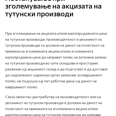
зголемување на акцизата на
тутунски производи
При зголемување на акцизата и/или малопродажната цена
на тутунски производи, производителот и увозникот на
тутунски производи се должни на денот на почетокот на
примена на зголемената акциза и/или зголемената
малопродажна цена да направат попис на затечени залихи
на тутунски производи во сите складови и простории
различни од акцизниот склад и да подготват и да достават
до надлежниот царински орган записник за извршениот
попис, не подоцна од пет работни дена од денот на
извршениот попис.
Секој овластен дистрибутер на производителот или на
увозникот на тутунски производи е должен на денот на
почетокот на примената на зголемената акциза и/или
малопродажна цена на тутунски производи да направи