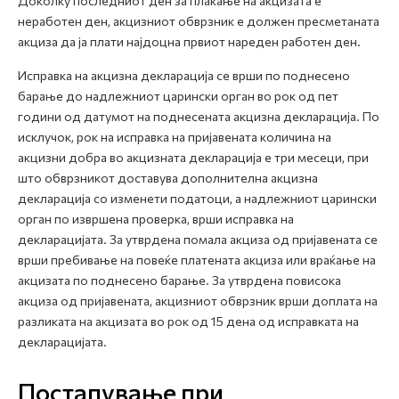
Доколку последниот ден за плаќање на акцизата е
неработен ден, акцизниот обврзник е должен пресметаната
акциза да ја плати најдоцна првиот нареден работен ден.
Исправка на акцизна декларација се врши по поднесено
барање до надлежниот царински орган во рок од пет
години од датумот на поднесената акцизна декларација. По
исклучок, рок на исправка на пријавената количина на
акцизни добра во акцизната декларација е три месеци, при
што обврзникот доставува дополнителна акцизна
декларација со изменети податоци, а надлежниот царински
орган по извршена проверка, врши исправка на
декларацијата. За утврдена помала акциза од пријавената се
врши пребивање на повеќе платената акциза или враќање на
акцизата по поднесено барање. За утврдена повисока
акциза од пријавената, акцизниот обврзник врши доплата на
разликата на акцизата во рок од 15 дена од исправката на
декларацијата.
Постапување при