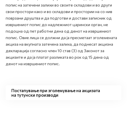
попис на затечени залихи во своите складови и во други
свои простори како и во складови и простории на со нив
поврзани друштва и да подготви и достави записник од
извршениот попис до надлежниот царински орган, не
подоцна од пет работни дена од денот на извршениот
попис. Овие лица се должни да ја пресметаат зголемената
акциза на вкупната затечена залиха, да поднесат акцизна
декларација согласно член 10 став (3) од Законот за
акцизите и да ја платат разликата во рок од 15 дена од
денот на извршениот попис.
Постапување при зголемување на акцизата
на тутунски производи