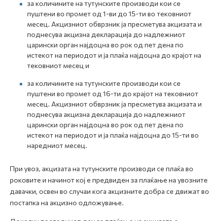
за количините на тутунските производи кои се
пуштени во промет од 1-ви до 15-ти во тековниот
месец. Акцизниот обврзник ја пресметува акцизата и
поднесува акцизна декларација до надлежниот
царински орган најдоцна во рок од пет дена по
истекот на периодот и ја плаќа најдоцна до крајот на
тековниот месец и
за количините на тутунските производи кои се
пуштени во промет од 16-ти до крајот на тековниот
месец. Акцизниот обврзник ја пресметува акцизата и
поднесува акцизна декларација до надлежниот
царински орган најдоцна во рок од пет дена по
истекот на периодот и ја плаќа најдоцна до 15-ти во
наредниот месец.
При увоз, акцизата на тутунските производи се плаќа во
роковите и начинот кој е предвиден за плаќање на увозните
давачки, освен во случаи кога акцизните добра се движат во
постапка на акцизно одложување.