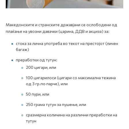
Mакедонските и странските државјани се ослободени од
плаќање на увозни давачки (царина, ДДВ и акциза) за:
стока за лична употреба во текот на престојот (личен
багаж)
преработки од тутун:
200 цигари, или
100 цигарилоси (цигари со максимална тежина
од 3 гр.по парче), или
50 пури, или
250 грама тутун за пушење, или
сразмерна количина на различни преработки на
тутун