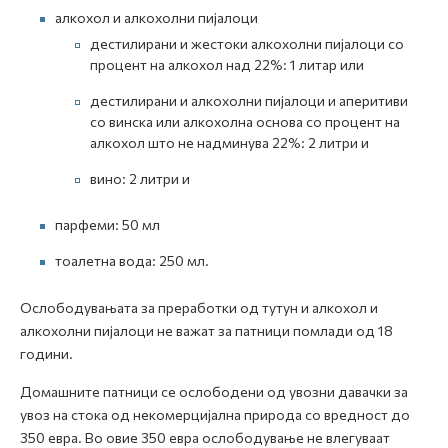
алкохол и алкохолни пијалоци
дестилирани и жестоки алкохолни пијалоци со
процент на алкохол над 22%: 1 литар или
дестилирани и алкохолни пијалоци и аперитиви
со винска или алкохолна основа со процент на
алкохол што не надминува 22%: 2 литри и
вино: 2 литри и
парфеми: 50 мл
тоалетна вода: 250 мл.
Ослободувањата за преработки од тутун и алкохол и
алкохолни пијалоци не важат за патници помлади од 18
години.
Домашните патници се ослободени од увозни давачки за
увоз на стока од некомерцијална природа со вредност до
350 евра. Во овие 350 евра ослободување не влегуваат