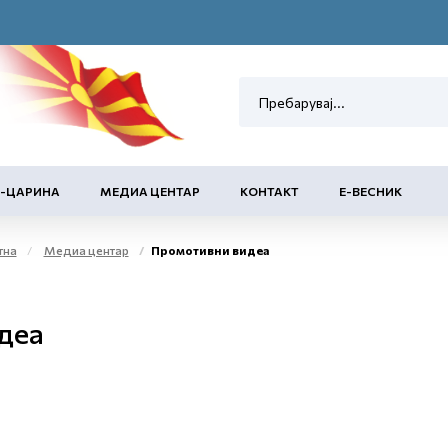
Е-ЦАРИНА
МЕДИА ЦЕНТАР
КОНТАКТ
Е-ВЕСНИК
тна
Медиа центар
Промотивни видеа
деа