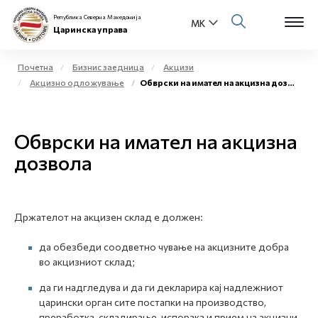
Република Северна Македонија
Царинска управа
Почетна
Бизнис заедница
Акцизи
Акцизно одложување
Обврски на имател на акцизна дозвола
Open s
За нас
Open s
Обврски на имател на акцизна
Физички лица
дозвола
Open s
Бизнис заедница
Open s
Е-Царина
Држателот на акцизен склад е должен:
Open s
Медиа центар
да обезбеди соодветно чување на акцизните добра
во акцизниот склад;
Контакт
да ги надгледува и да ги декларира кај надлежниот
царински орган сите постапки на производство,
Е-Весник
преработка, складирање, испорака и прием на акцизни