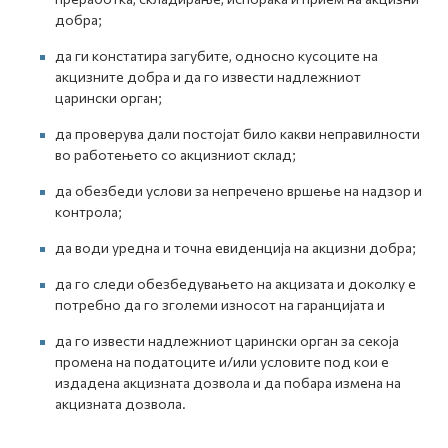
добра;
да ги констатира загубите, односно кусоците на
акцизните добра и да го извести надлежниот
царински орган;
да проверува дали постојат било какви неправилности
во работењето со акцизниот склад;
да обезбеди услови за непречено вршење на надзор и
контрола;
да води уредна и точна евиденција на акцизни добра;
да го следи обезбедувањето на акцизата и доколку е
потребно да го зголеми износот на гаранцијата и
да го извести надлежниот царински орган за секоја
промена на податоците и/или условите под кои е
издадена акцизната дозвола и да побара измена на
акцизната дозвола.