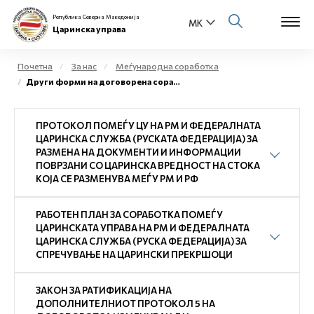
Република Северна Македонија
Царинска управа
Почетна
За нас
Меѓународна соработка
Други форми на договорена соработка
Open s
За нас
ПРОТОКОЛ ПОМЕЃУ ЦУ НА РМ И ФЕДЕРАЛНАТА
Open s
Физички лица
ЦАРИНСКА СЛУЖБА (РУСКАТА ФЕДЕРАЦИЈА) ЗА
РАЗМЕНА НА ДОКУМЕНТИ И ИНФОРМАЦИИ
Open s
ПОВРЗАНИ СО ЦАРИНСКА ВРЕДНОСТ НА СТОКА
Бизнис заедница
КОЈА СЕ РАЗМЕНУВА МЕЃУ РМ И РФ
Open s
Е-Царина
РАБОТЕН ПЛАН ЗА СОРАБОТКА ПОМЕЃУ
ЦАРИНСКАТА УПРАВА НА РМ И ФЕДЕРАЛНАТА
Open s
ЦАРИНСКА СЛУЖБА (РУСКА ФЕДЕРАЦИЈА) ЗА
Медиа центар
СПРЕЧУВАЊЕ НА ЦАРИНСКИ ПРЕКРШОЦИ
Контакт
ЗАКОН ЗА РАТИФИКАЦИЈА НА
ДОПОЛНИТЕЛНИОТ ПРОТОКОЛ 5 НА
Е-Весник