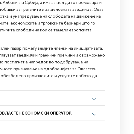
 Албанија и Србија, а има за цел да го промовира и
добивки за граѓаните и за деловната заедница. Оваа
ботка и унапредување на слободата на движење на
ните, економските и трговските бариери што го
етирите слободи на кои се темели европската
лен пазар помеѓу земјите членки на иницијативата.
ставуваат заеднички гранични премини и овозможено
но постигнат е напредок во подобрување на
емното признавање на одобренијата за Овластен
 обезбедено производите и услугите побрзо да
 ОВЛАСТЕН ЕКОНОМСКИ ОПЕРАТОР.