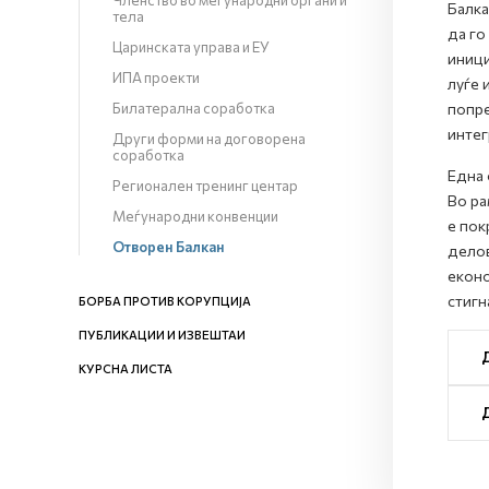
Членство во меѓународни органи и
Балка
тела
да го
Царинската управа и ЕУ
иници
ИПА проекти
луѓе 
Билатерална соработка
попре
интег
Други форми на договорена
соработка
Една 
Регионален тренинг центар
Во ра
Меѓународни конвенции
е пок
Отворен Балкан
делов
еконо
стигн
БОРБА ПРОТИВ КОРУПЦИЈА
ПУБЛИКАЦИИ И ИЗВЕШТАИ
КУРСНА ЛИСТА