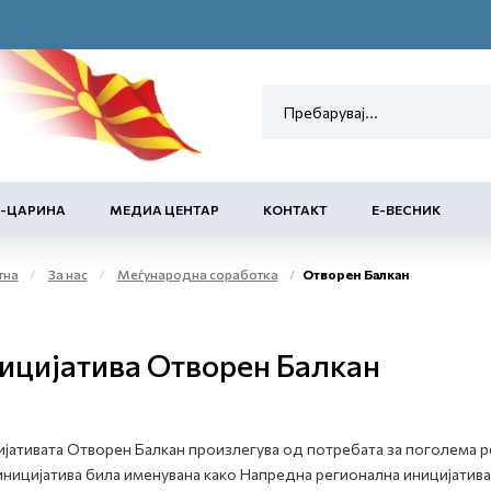
Е-ЦАРИНА
МЕДИА ЦЕНТАР
КОНТАКТ
Е-ВЕСНИК
тна
За нас
Меѓународна соработка
Отворен Балкан
ицијатива Отворен Балкан
јативата Отворен Балкан произлегува од потребата за поголема р
иницијатива била именувана како Напредна регионална иницијатива