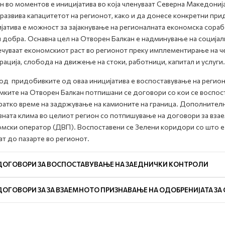
н во моментов е иницијатива во која членуваат Северна Македонија,
 развива капацитетот на регионот, како и да донесе конкретни при
јатива е можност за зајакнување на регионалната економска сора
и добра. Оснавна цел на Отворен Балкан е надминување на социјал
чуваат економскиот раст во регионот преку имплементирање на ч
рација, слобода на движење на стоки, работници, капитал и услуги.
од придобивките од оваа иницијатива e воспоставување на региона
мките на Отворен Балкан потпишани се договори со кои се воспо
ратко време на задржување на камионите на граница. Дополнител
ната клима во целиот регион со потпишување на договори за вза
мски оператор (ДВП). Воспоставени се Зелени коридори со што е
ат до пазарте во регионот.
ДОГОВОРИ ЗА ВОСПОСТАВУВАЊЕ НА ЗАЕДНИЧКИ КОНТРОЛИ
ДОГОВОРИ ЗА ЗА ВЗАЕМНОТО ПРИЗНАВАЊЕ НА ОДОБРЕНИЈАТА ЗА