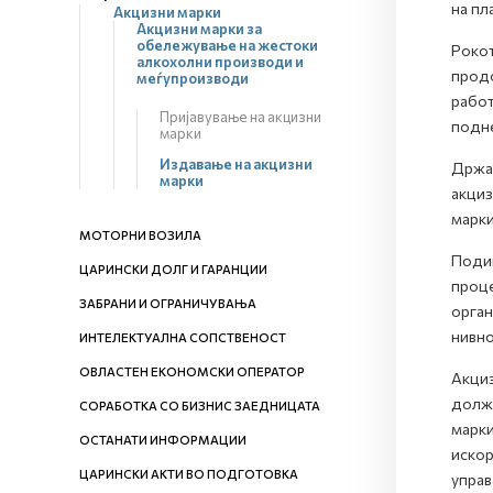
на пл
Акцизни марки
Акцизни марки за
обележување на жестоки
Рокот
алкохолни производи и
продо
меѓупроизводи
работ
Пријавување на акцизни
подн
марки
Издавање на акцизни
Држат
марки
акциз
марки
МОТОРНИ ВОЗИЛА
Подиг
ЦАРИНСКИ ДОЛГ И ГАРАНЦИИ
проце
ЗАБРАНИ И ОГРАНИЧУВАЊА
орган
нивно
ИНТЕЛЕКТУАЛНА СОПСТВЕНОСТ
ОВЛАСТЕН ЕКОНОМСКИ ОПЕРАТОР
Акциз
должн
СОРАБОТКА СО БИЗНИС ЗАЕДНИЦАТА
марки
ОСТАНАТИ ИНФОРМАЦИИ
искор
ЦАРИНСКИ АКТИ ВО ПОДГОТОВКА
управ