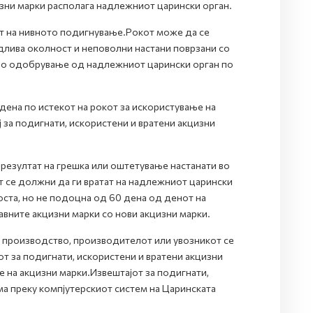
изни марки располага надлежниот царински орган.
от на нивното подигнување.Рокот може да се
длива околност и неповолни настани поврзани со
дно одобрување од надлежниот царински орган по
дена по истекот на рокот за искористување на
 за подигнати, искористени и вратени акцизни
 резултат на грешка или оштетување настанати во
т се должни да ги вратат на надлежниот царински
оста, но не подоцна од 60 дена од денот на
вните акцизни марки со нови акцизни марки.
а производство, производителот или увозникот се
от за подигнати, искористени и вратени акцизни
е на акцизни марки.Извештајот за подигнати,
ма преку компјутерскиот систем на Царинската