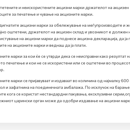
тетените и неискористените акцизни марки држателот на акцизен с
ците за печатење и чување на акцизните марки.
дигнатите акцизни марки за обележување на меѓупроизводите и же
ајно оштетени, држателот на акцизен склад и увозникот е должен н
истување на акцизни марки да поднесе акцизна декларација, да ја
ите на акцизните марки и веднаш да ја плати.
ните марки за кои ќе се утврди дека се неисправни како резултат 
то печатење и кои не се искористени или се оштетени во процесот
р.
ните марки се пријавуваат и издаваат во количина од најмалку 60
ол и зафатнина на поединечната амбалажа. По исклучок на барање 
ите кога се користат нестандардни пакувања, ексклузивни серии,о
жниот царински орган може да одобри издавање на акцизни марки