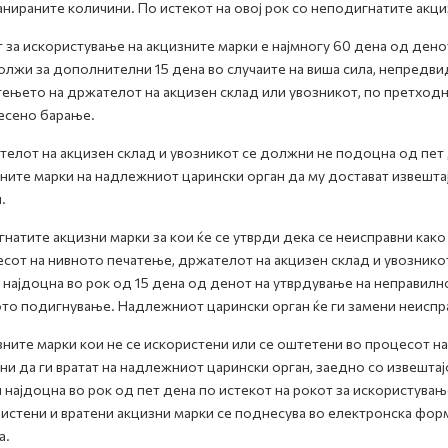
анираните количини. По истекот на овој рок со неподигнатите акц
 за искористување на акцизните марки е најмногу 60 дена од ден
лжи за дополнителни 15 дена во случаите на виша сила, непредви
ењето на држателот на акцизен склад или увозникот, по претхо
есено барање.
елот на акцизен склад и увозникот се должни не подоцна од пет 
ните марки на надлежниот царински орган да му достават извештај
.
натите акцизни марки за кои ќе се утврди дека се неисправни како
сот на нивното печатење, држателот на акцизен склад и увознико
 најдоцна во рок од 15 дена од денот на утврдување на неправилн
то подигнување. Надлежниот царински орган ќе ги замени неиспра
ните марки кои не се искористени или се оштетени во процесот н
и да ги вратат на надлежниот царински орган, заедно со извештај
 најдоцна во рок од пет дена по истекот на рокот за искористувањ
истени и вратени акцизни марки се поднесува во електронска фор
а.