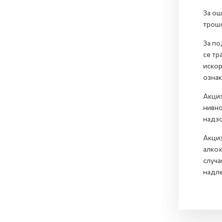
За ош
трошо
За по
се тр
искор
ознак
Акциз
нивно
надзо
Акциз
алкох
случа
надле