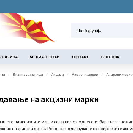
Е-ЦАРИНА
МЕДИА ЦЕНТАР
КОНТАКТ
Е-ВЕСНИК
тна
Бизнис заедница
Акцизи
Акцизни марки
Акцизни марки за обележување на 
давање на акцизни марки
ањето на акцизните марки се врши по поднесено барање за подигн
жниот царински орган. Рокот за подигнување на пријавените акци