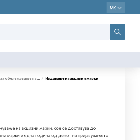
жестоки алкохолни производи и меѓупроизводи
Издавање на акцизни марки
ување на акцизни марки, кое се доставува до
зни марки е една година од денот на пријавувањето