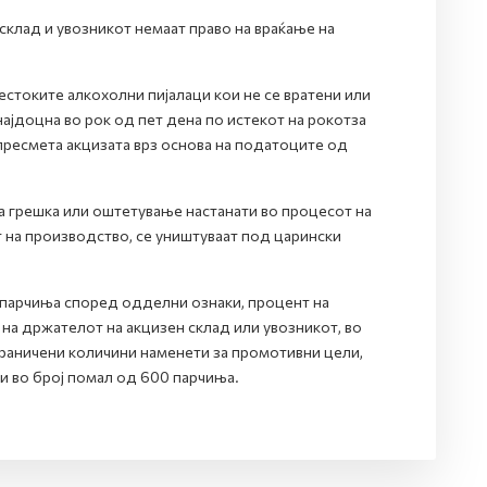
клад и увозникот немаат право на враќање на
стоките алкохолни пијалаци кои не се вратени или
ајдоцна во рок од пет дена по истекот на рокотза
 пресмета акцизата врз основа на податоците од
на грешка или оштетување настанати во процесот на
 на производство, се уништуваат под царински
0 парчиња според одделни ознаки, процент на
на држателот на акцизен склад или увозникот, во
граничени количини наменети за промотивни цели,
 во број помал од 600 парчиња.