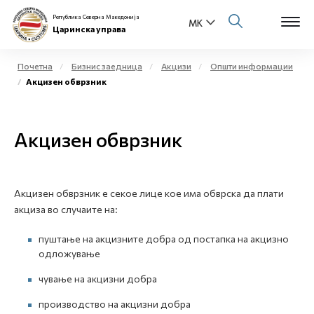
Република Северна Македонија
Царинска управа
Почетна
Бизнис заедница
Акцизи
Општи информации
Акцизен обврзник
Open s
За нас
Open s
Акцизен обврзник
Физички лица
Open s
Бизнис заедница
Акцизен обврзник е секое лице кое има обврска да плати
Open s
Е-Царина
акциза во случаите на:
Open s
пуштање на акцизните добра од постапка на акцизно
Медиа центар
одложување
Контакт
чување на акцизни добра
производство на акцизни добра
Е-Весник