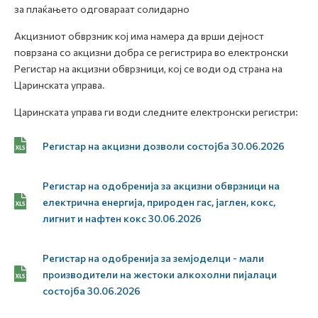
за плаќањето одговараат солидарно
Акцизниот обврзник кој има намера да врши дејност
поврзана со акцизни добра се регистрира во електронски
Регистар на акцизни обврзници, кој се води од страна на
Царинската управа.
Царинската управа ги води следните електронски регистри:
Регистар на акцизни дозволи состојба 30.06.2026
Регистар на одобренија за акцизни обврзници на
електрична енергија, природен гас, јаглен, кокс,
лигнит и нафтен кокс 30.06.2026
Регистар на одобренија за земјоделци - мали
производители на жестоки алкохолни пијалаци
состојба 30.06.2026