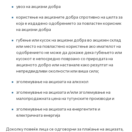
увоз на акцизни добра
користење на акцизните добра спротивно на целта за
која е издадено одобрението за повластен корисник
на акцизни добра
губење или кусок на акцизни добра во акцизен склад
или место на повластено користење ако имателот на
одобрението не може да докаже дека губењето или
кусокот е непосредно поврзано со природата на
акцизното добро или настанале како резултат на
непредвидливи околности или виша сила;
зголемување на акцизата на алкохол
зголемување на акцизата и/или зголемување на
малопродажната цена на тутунските производи и
зголемување на акцизата на енергентите и
електричната енергија
Доколку повеќе лица се одговорни за плаќање на акцизата,