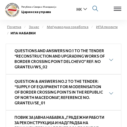
Република Северна Македонија
Царинска управа
Почетна
За нас
Меѓународна соработка
ИПА проекти
ИПА НАБАВКИ
Open s
За нас
QUESTIONS AND ANSWERS NO.1 TO THE TENDER
Open s
Физички лица
“RECONSTRUCTION AND UPGRADING WORKS OF
BORDER CROSSING POINT DELCHEVO” REF. NO
Open s
GRANTEU/WS_02
Бизнис заедница
Open s
QUESTION & ANSWERS NO.2 TO THE TENDER:
Е-Царина
“SUPPLY OF EQUIPMENT FOR MODERNISATION
OF BORDER CROSSING POINTS IN THE REPUBLIC
Open s
OF NORTH MACEDONIA”, REFERENCE NO.
Медиа центар
GRANTEU/SE_01
Контакт
ПОВИК ЗА ЈАВНА НАБАВКА ,,ГРАДЕЖНИ РАБОТИ
ЗА РЕКОНСТРУКЦИЈА И НАДГРАДБА НА
Е-Весник