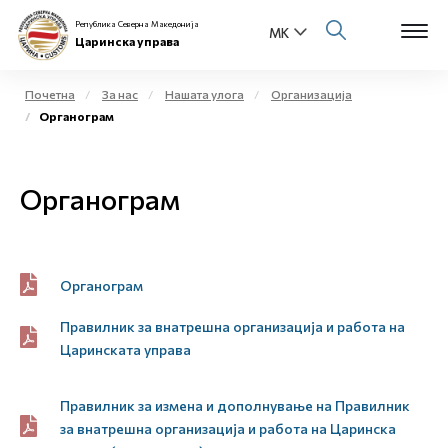
Република Северна Македонија
Царинска управа
Почетна
За нас
Нашата улога
Организација
Органограм
Open s
За нас
Open s
Органограм
Физички лица
Open s
Бизнис заедница
Open s
Органограм
Е-Царина
Правилник за внатрешна организација и работа на
Open s
Медиа центар
Царинската управа
Контакт
Правилник за измена и дополнување на Правилник
за внатрешна организација и работа на Царинска
Е-Весник