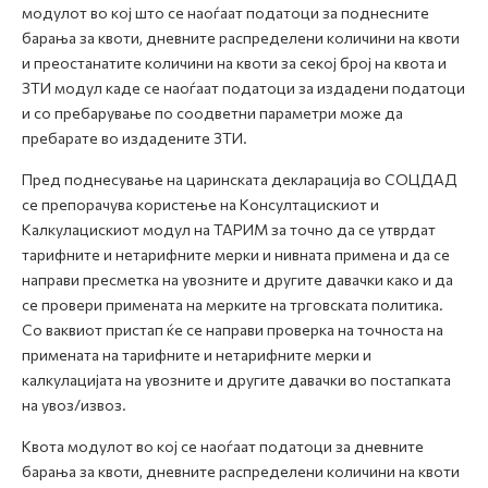
модулот во кој што се наоѓаат податоци за поднесните
барања за квоти, дневните распределени количини на квоти
и преостанатите количини на квоти за секој број на квота и
ЗТИ модул каде се наоѓаат податоци за издадени податоци
и со пребарување по соодветни параметри може да
пребарате во издадените ЗТИ.
Пред поднесување на царинската декларација во СОЦДАД
се препорачува користење на Консултацискиот и
Калкулацискиот модул на ТАРИМ за точно да се утврдат
тарифните и нетарифните мерки и нивната примена и да се
направи пресметка на увозните и другите давачки како и да
се провери примената на мерките на трговската политика.
Со ваквиот пристап ќе се направи проверка на точноста на
примената на тарифните и нетарифните мерки и
калкулацијата на увозните и другите давачки во постапката
на увоз/извоз.
Квота модулот во кој се наоѓаат податоци за дневните
барања за квоти, дневните распределени количини на квоти