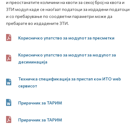
и преостанатите количини на квоти за секој број на квота и
ЗТИ модул каде се наоѓаат податоци за издадени податоци
и со пребарување по соодветни параметри може да
пребарате во издадените ЗТИ.
Корисничко упатство за модулот за пресметки
Корисничко упатство за модулот за модулот за
десиминација
Техничка спецификација за пристап кон ИТО web
сервисот
Прирачник за ТАРИМ
Прирачник за ТАРИМ