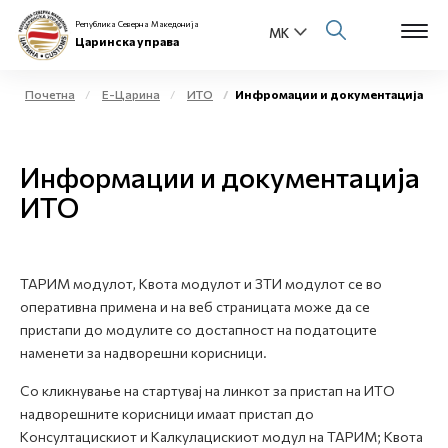
Република Северна Македонија
Царинска управа
Почетна
Е-Царина
ИТО
Инфромации и документација
Open s
За нас
Информации и документација
Open s
Физички лица
ИТО
Open s
Бизнис заедница
Open s
ТАРИМ модулот, Квота модулот и ЗТИ модулот се во
Е-Царина
оперативна примена и на веб страницата може да се
пристапи до модулите со достапност на податоците
Open s
Медиа центар
наменети за надворешни корисници.
Со кликнување на стартувај на линкот за пристап на ИТО
Контакт
надворешните корисници имаат пристап до
Kонсултацискиот и Kалкулацискиот модул на ТАРИМ; Kвота
Е-Весник