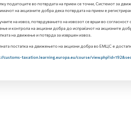
ку податоците во потврдата на прием се точни, Системот за движ
имачот на акцизните добра дека потврдата на прием е регистрира
учаите на извоз, потврдувањето на извозот се врши во согласност
ње и контрола на акцизни добра до испраќачот на акцизните добр
пката на движење и потврда за извршен извоз.
ната постапка на движењето на акцизни добра во ЕМЦС е достапн
://customs-taxation.learning.europa.eu/course/view.php?id=192&se