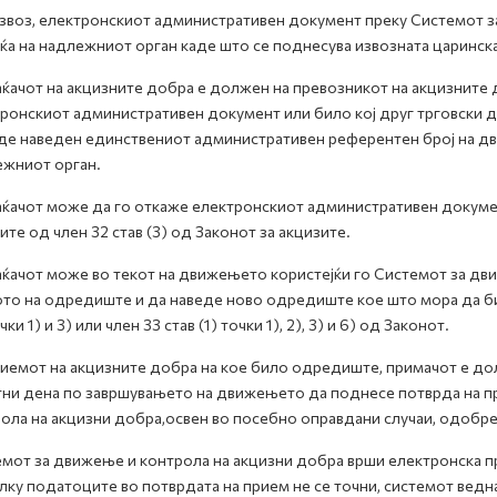
звоз, електронскиот административен документ преку Системот з
ќа на надлежниот орган каде што се поднесува извозната царинска
ќачот на акцизните добра е должен на превозникот на акцизните 
ронскиот административен документ или било кој друг трговски д
де наведен единствениот административен референтен број на дв
жниот орган.
ќачот може да го откаже електронскиот административен докуме
ите од член 32 став (3) од Законот за акцизите.
ќачот може во текот на движењето користејќи го Системот за дв
то на одредиште и да наведе ново одредиште кое што мора да б
чки 1) и 3) или член 33 став (1) точки 1), 2), 3) и 6) од Законот.
иемот на акцизните добра на кое било одредиште, примачот е до
ни дена по завршувањето на движењето да поднесе потврда на пр
ола на акцизни добра,освен во посебно оправдани случаи, одобр
мот за движење и контрола на акцизни добра врши електронска п
ку податоците во потврдата на прием не се точни, системот ведн