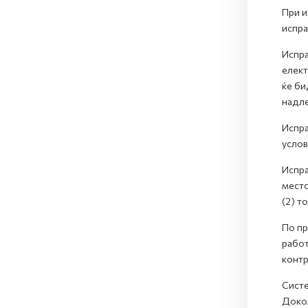
При и
испра
Испра
елект
ќе би
надле
Испра
услов
Испра
место
(2) то
По пр
работ
контр
Систе
Докол