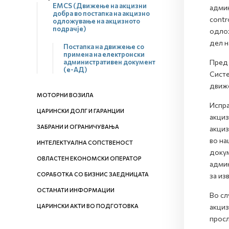
EMCS (Движење на акцизни
админ
добра во постапка на акцизно
contr
одложување на акцизното
подрачје)
одлож
дел н
Постапка на движење со
примена на електронски
административен документ
Пред 
(е-АД)
Систе
движ
МОТОРНИ ВОЗИЛА
Испра
ЦАРИНСКИ ДОЛГ И ГАРАНЦИИ
акциз
ЗАБРАНИ И ОГРАНИЧУВАЊА
акциз
во на
ИНТЕЛЕКТУАЛНА СОПСТВЕНОСТ
докум
ОВЛАСТЕН ЕКОНОМСКИ ОПЕРАТОР
админ
СОРАБОТКА СО БИЗНИС ЗАЕДНИЦАТА
за из
ОСТАНАТИ ИНФОРМАЦИИ
Во сл
ЦАРИНСКИ АКТИ ВО ПОДГОТОВКА
акциз
просл