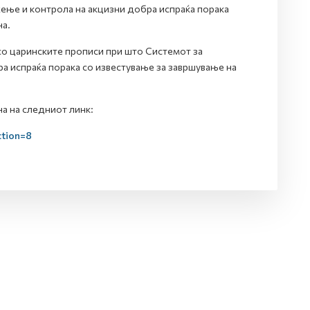
ење и контрола на акцизни добра испраќа порака
на.
 со царинските прописи при што Системот за
а испраќа порака со известување за завршување на
а на следниот линк:
ction=8