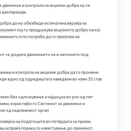
а движење и контрола на акцизни добра му се
 декларација.
добра да му обезбеди испечатена верзија на
окумент кој го придружува акцизното добро на кој
ижењето и по потреба да го приложи на
нт се додека движењето не е започнато под
ижење и контрола на акцизни добра да го промени
иде едно од одредиштата наведени во член 32 став
лжен без одложување а најдоцна во рок од пет
ием, користејќи го Системот за движење и
ени од надлежниот орган
роверка на податоците во потврдата на прием.
аш испраќа порака со известување до примачот.