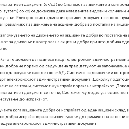
истративен документ (е-АД) во Системот за движење и контрола 
ol system) со кој се докажува дека наведените видови и количини 
ување. Електронскиот адмнинистративен документ се пополнува в
а Правилникот за движење на акцизни добра во постапка на акци
започнувањето на движењето на акцизните добра во постапка на
мот за движење и контрола на акцизни добра при што добива еди
ење.
ќачот е должен да поднесе нацрт електронски административен 
ни добра не порано од седум дена пред датумот на започнување 
но одложување наведен во е-АД. Системот за движење и контрол
црт електронскиот административен документ. Доколку податоци
ент не се точни, системот му испраќа порака на испраќачот. Доко
истративен документ се точни, Системот му доделува единствен 
вестување до испраќачот.
учаите кога акцизните добра се испраќаат од еден акцизен склад 
ни добра испраќа порака за известување до примачот на акцизните 
едува електронскиот административен документ.