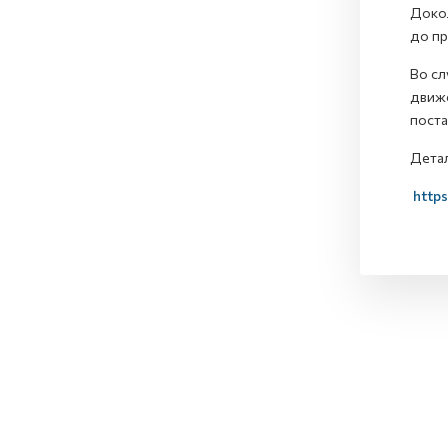
Докол
до пр
Во сл
движе
поста
Детал
https