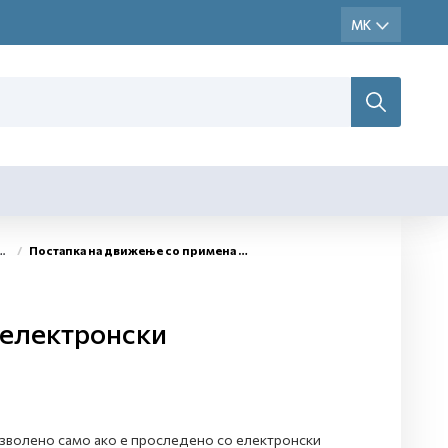
Постапка на движење со примена на електронски административен документ (е-АД)
 електронски
зволено само ако е проследено со електронски