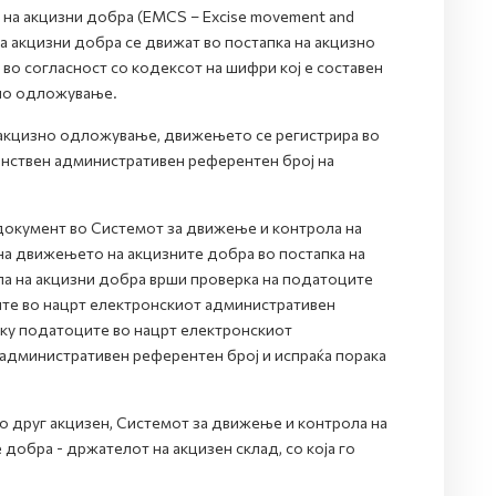
на акцизни добра (EMCS – Excise movement and
на акцизни добра се движат во постапка на акцизно
о согласност со кодексот на шифри кој е составен
зно одложување.
 акцизно одложување, движењето се регистрира во
нствен административен референтен број на
документ во Системот за движење и контрола на
на движењето на акцизните добра во постапка на
а на акцизни добра врши проверка на податоците
те во нацрт електронскиот административен
лку податоците во нацрт електронскиот
административен референтен број и испраќа порака
во друг акцизен, Системот за движење и контрола на
добра - држателот на акцизен склад, со која го