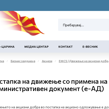
Е-ЦАРИНА
МЕДИА ЦЕНТАР
КОНТАКТ
Е-ВЕСНИК
тна
Бизнис заедница
Акцизи
EMCS (Движење на акцизни добра во постапка на акцизно одложување на акцизното подрачје)
стапка на движење со примена на
министративен документ (е-АД)
њето на акцизни добра во постапка на акцизно одложување е до