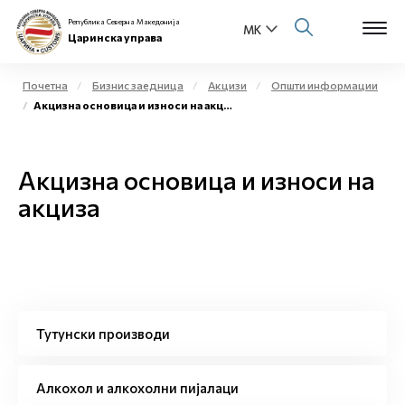
Република Северна Македонија
Царинска управа
Почетна
Бизнис заедница
Акцизи
Општи информации
Акцизна основица и износи на акциза
Open s
За нас
Open s
Акцизна основица и износи на
Физички лица
акциза
Open s
Бизнис заедница
Open s
Е-Царина
Open s
Медиа центар
Тутунски производи
Контакт
Алкохол и алкохолни пијалаци
Е-Весник