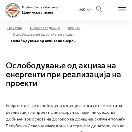
Република Северна Македонија
Царинска управа
Почетна
Бизнис заедница
Акцизи
Ослободување од плаќање акциза и повластено користење на акцизни добра
Open s
Ослободување од акциза на енергенти при реализација на проекти
За нас
Open s
Физички лица
Ослободување од акциза на
Open s
енергенти при реализација на
Бизнис заедница
проекти
Open s
Е-Царина
Open s
Медиа центар
Енергентите се ослободени од акциза кога се наменети за
реализација на проект финансиран со парични средства
Контакт
добиени врз основа на договор за донација, склучен помеѓу
Република Северна Македонија и странски донатори, ако во
Е-Весник