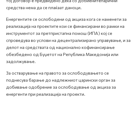
тој договор е предвидено дека со добиенитепарични
средства нема да се плаќаат даноци.
Енергентите се ослободени од акциза кога се наменети за
реализација на проектите кои се финансирани во рамки на
инструментот за претпристапна помош (ИПА) кој се
спроведува во услови на децентрализирано управување, и за
делот на средствата од национално кофинансирање
обезбедено од Буџетот на Република Македонија или
задолжување.
За остварување на правото за ослободувањето се
поднесува барање до надлежниот царински орган за
добивање одобрение за ослободување од акциза за
енергенти при реализација на проекти.