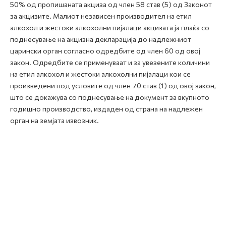
50% од пропишаната акциза од член 58 став (5) од Законот
за акцизите. Малиот независен производител на етил
алкохол и жестоки алкохолни пијалаци акцизата ја плаќа со
поднесување на акцизна декларација до надлежниот
царински орган согласно одредбите од член 60 од овој
закон. Одредбите се применуваат и за увезените количини
на етил алкохол и жестоки алкохолни пијалаци кои се
произведени под условите од член 70 став (1) од овој закон,
што се докажува со поднесување на документ за вкупното
годишно производство, издаден од страна на надлежен
орган на земјата извозник.