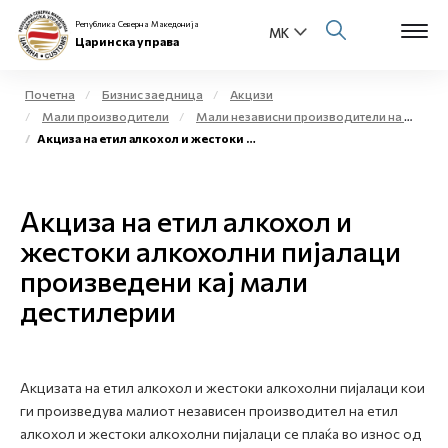
Република Северна Македонија
Царинска управа
Почетна
Бизнис заедница
Акцизи
Мали производители
Мали независни производители на етил алкохол и жестоки алкохолни пијалаци за комерцијални цели - мали дестилерии
Open s
Акциза на етил алкохол и жестоки алкохолни пијалаци произведени кај мали дестилерии
За нас
Open s
Физички лица
Акциза на етил алкохол и
Open s
жестоки алкохолни пијалаци
Бизнис заедница
произведени кај мали
Open s
Е-Царина
дестилерии
Open s
Медиа центар
Акцизата на етил алкохол и жестоки алкохолни пијалаци кои
Контакт
ги произведува малиот независен производител на етил
алкохол и жестоки алкохолни пијалаци се плаќа во износ од
Е-Весник