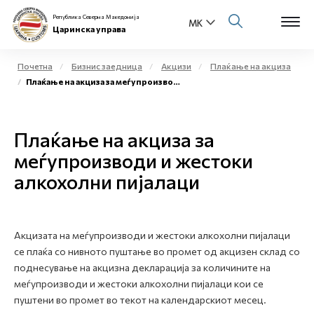
Република Северна Македонија
Царинска управа
Почетна
Бизнис заедница
Акцизи
Плаќање на акциза
Плаќање на акциза за меѓупроизводи и жестоки алкохолни пијалаци
Open s
За нас
Open s
Плаќање на акциза за
Физички лица
меѓупроизводи и жестоки
Open s
Бизнис заедница
алкохолни пијалаци
Open s
Е-Царина
Open s
Акцизата на меѓупроизводи и жестоки алкохолни пијалаци
Медиа центар
се плаќа со нивното пуштање во промет од акцизен склад со
поднесување на акцизна декларација за количините на
Контакт
меѓупроизводи и жестоки алкохолни пијалаци кои се
пуштени во промет во текот на календарскиот месец.
Е-Весник