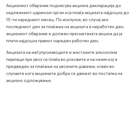
Акцизниот обврзник поднесува акцизна декларација до
надлежниот царински орган и ја плаќа акцизата најдоцна до
15-ти наредниот месец. По исклучок, во случај ако
последниот ден за плаќање на акцизата е неработен ден,
акцизниот обврзник е должен пресметаната акциза да ја
плати најдоцна првиот нареден работен ден.
Акцизата на меѓупроизводите и жестоките алкохолни
пијалаци при увоз се плаќа во роковите и на начин кој е
предвиден за плаќање на увозните давачки, освен во
случаите кога акцизните добра се движат во постапка на
акцизно одложување.