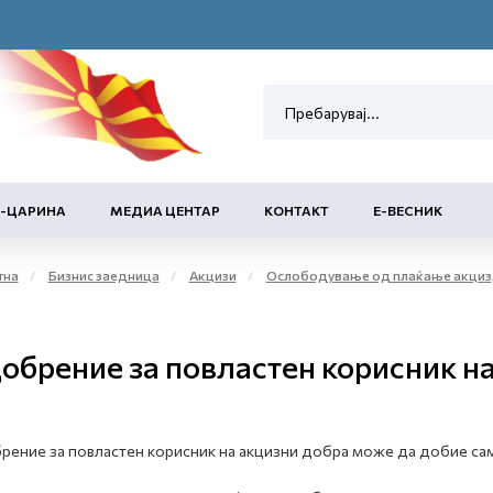
Е-ЦАРИНА
МЕДИА ЦЕНТАР
КОНТАКТ
Е-ВЕСНИК
тна
Бизнис заедница
Акцизи
Ослободување од плаќање акциза и повластено користење на акцизни добра
обрение за повластен корисник н
ение за повластен корисник на акцизни добра може да добие сам