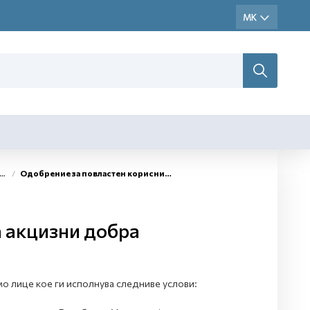
Одобрение за повластен корисник на акцизни добра
а акцизни добра
о лице кое ги исполнува следниве услови: