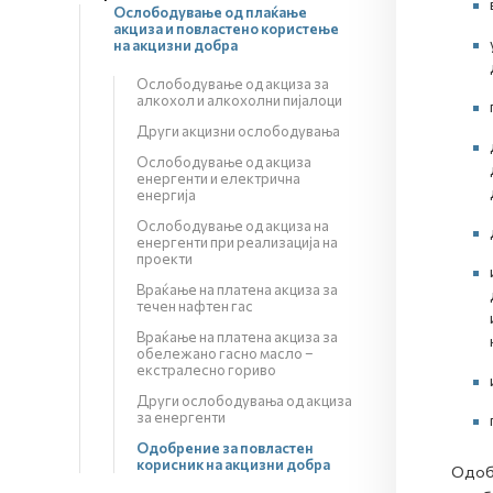
Ослободување од плаќање
акциза и повластено користење
на акцизни добра
Ослободување од акциза за
алкохол и алкохолни пијалоци
Други акцизни ослободувања
Ослободување од акциза
енергенти и електрична
енергија
Ослободување од акциза на
енергенти при реализација на
проекти
Враќање на платена акциза за
течен нафтен гас
Враќање на платена акциза за
обележано гасно масло –
екстралесно гориво
Други ослободувања од акциза
за енергенти
Одобрение за повластен
корисник на акцизни добра
Одобр