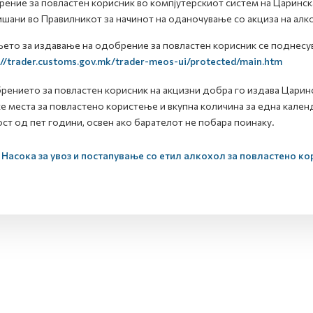
ение за повластен корисник во компјутерскиот систем на Царин
шани во Правилникот за начинот на оданочување со акциза на алко
ето за издавање на одобрение за повластен корисник се поднесув
://trader.customs.gov.mk/trader-meos-ui/protected/main.htm
ението за повластен корисник на акцизни добра го издава Царинс
е места за повластено користење и вкупна количина за една кале
ст од пет години, освен ако барателот не побара поинаку.
Насока за увоз и постапување со етил алкохол за повластено к