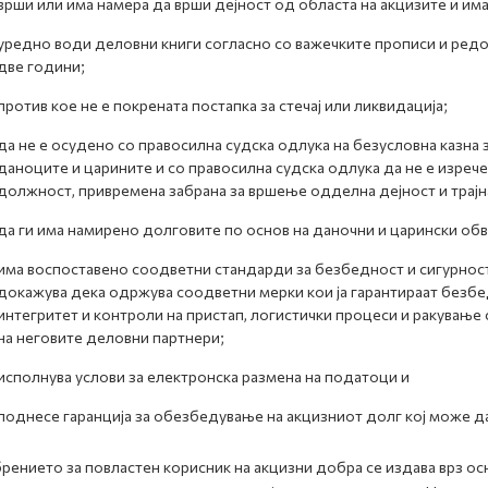
врши или има намера да врши дејност од областа на акцизите и им
уредно води деловни книги согласно со важечките прописи и ред
две години;
против кое не е покрената постапка за стечај или ликвидација;
да не е осудено со правосилна судска одлука на безусловна казна 
даноците и царините и со правосилна судска одлука да не е изрече
должност, привремена забрана за вршење одделна дејност и трајн
да ги има намирено долговите по основ на даночни и царински обв
има воспоставено соодветни стандарди за безбедност и сигурност 
докажува дека одржува соодветни мерки кои ја гарантираат безбе
интегритет и контроли на пристап, логистички процеси и ракување
на неговите деловни партнери;
исполнува услови за електронска размена на податоци и
поднесе гаранција за обезбедување на акцизниот долг кој може да
ението за повластен корисник на акцизни добра се издава врз о