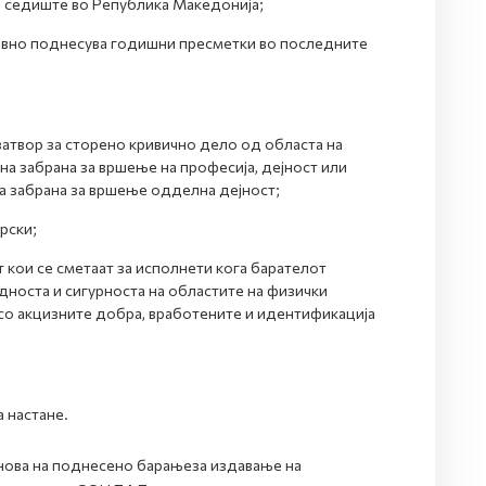
а седиште во Република Македонија;
овно поднесува годишни пресметки во последните
затвор за сторено кривично дело од областа на
на забрана за вршење на професија, дејност или
а забрана за вршење одделна дејност;
рски;
кои се сметаат за исполнети кога барателот
дноста и сигурноста на областите на физички
 со акцизните добра, вработените и идентификација
 настане.
снова на поднесено барањеза издавање на