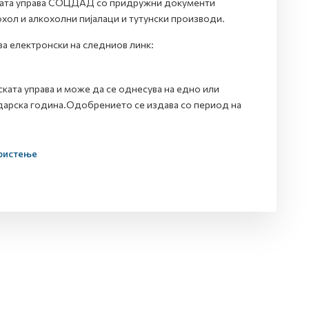
ската управа СОЦДАД со придружни документи
хол и алкохолни пијалаци и тутунски производи.
а електронски на следниов линк:
ката управа и може да се однесува на едно или
ндарска година.Одобрението се издава со период на
ористење