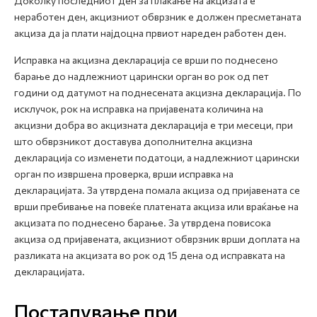
Доколку последниот ден за плаќање на акцизата е
неработен ден, акцизниот обврзник е должен пресметаната
акциза да ја плати најдоцна првиот нареден работен ден.
Исправка на акцизна декларација се врши по поднесено
барање до надлежниот царински орган во рок од пет
години од датумот на поднесената акцизна декларација. По
исклучок, рок на исправка на пријавената количина на
акцизни добра во акцизната декларација е три месеци, при
што обврзникот доставува дополнителна акцизна
декларација со изменети податоци, а надлежниот царински
орган по извршена проверка, врши исправка на
декларацијата. За утврдена помала акциза од пријавената се
врши пребивање на повеќе платената акциза или враќање на
акцизата по поднесено барање. За утврдена повисока
акциза од пријавената, акцизниот обврзник врши доплата на
разликата на акцизата во рок од 15 дена од исправката на
декларацијата.
Постапување при