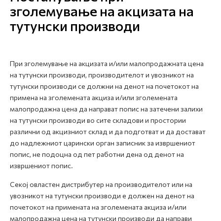
зголемување на акцизата на
тутунски производи
При зголемување на акцизата и/или малопродажната цена
на тутунски производи, производителот и увозникот на
тутунски производи се должни на денот на почетокот на
примена на зголемената акциза и/или зголемената
малопродажна цена да направат попис на затечени залихи
на тутунски производи во сите складови и простории
различни од акцизниот склад и да подготват и да достават
до надлежниот царински орган записник за извршениот
попис, не подоцна од пет работни дена од денот на
извршениот попис.
Секој овластен дистрибутер на производителот или на
увозникот на тутунски производи е должен на денот на
почетокот на примената на зголемената акциза и/или
малопродажна цена на тутунски производи да направи