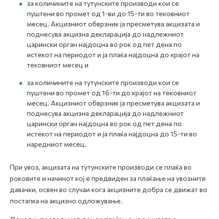
за количините на тутунските производи кои се
пуштени во промет од 1-ви до 15-ти во тековниот
месец. Акцизниот обврзник ја пресметува акцизата и
поднесува акцизна декларација до надлежниот
царински орган најдоцна во рок од пет дена по
истекот на периодот и ја плаќа најдоцна до крајот на
тековниот месец и
за количините на тутунските производи кои се
пуштени во промет од 16-ти до крајот на тековниот
месец. Акцизниот обврзник ја пресметува акцизата и
поднесува акцизна декларација до надлежниот
царински орган најдоцна во рок од пет дена по
истекот на периодот и ја плаќа најдоцна до 15-ти во
наредниот месец.
При увоз, акцизата на тутунските производи се плаќа во
роковите и начинот кој е предвиден за плаќање на увозните
давачки, освен во случаи кога акцизните добра се движат во
постапка на акцизно одложување.