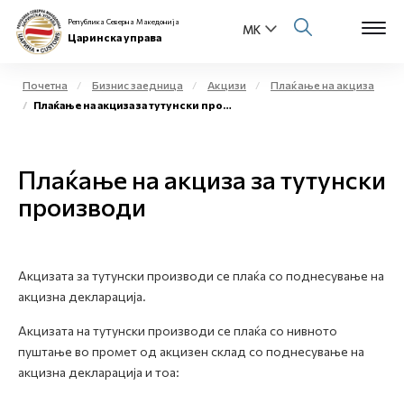
Република Северна Македонија
Царинска управа
Почетна
Бизнис заедница
Акцизи
Плаќање на акциза
Плаќање на акциза за тутунски производи
Open s
За нас
Open s
Плаќање на акциза за тутунски
Физички лица
производи
Open s
Бизнис заедница
Open s
Е-Царина
Акцизата за тутунски производи се плаќа со поднесување на
акцизна декларација.
Open s
Медиа центар
Акцизата на тутунски производи се плаќа со нивното
пуштање во промет од акцизен склад со поднесување на
Контакт
акцизна декларација и тоа:
Е-Весник