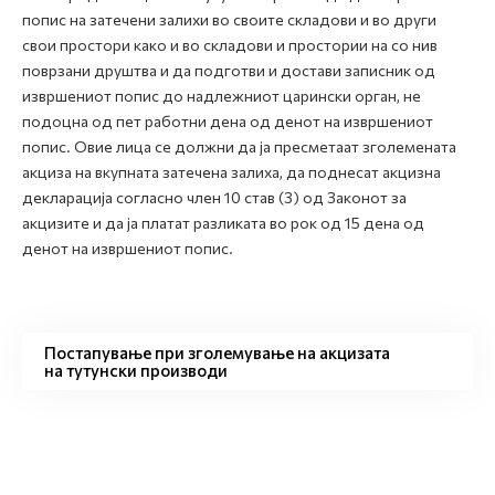
попис на затечени залихи во своите складови и во други
свои простори како и во складови и простории на со нив
поврзани друштва и да подготви и достави записник од
извршениот попис до надлежниот царински орган, не
подоцна од пет работни дена од денот на извршениот
попис. Овие лица се должни да ја пресметаат зголемената
акциза на вкупната затечена залиха, да поднесат акцизна
декларација согласно член 10 став (3) од Законот за
акцизите и да ја платат разликата во рок од 15 дена од
денот на извршениот попис.
Постапување при зголемување на акцизата
на тутунски производи