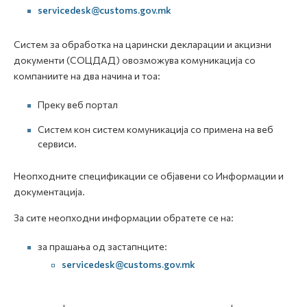
servicedesk@customs.gov.mk
Систем за обработка на царински декларации и акцизни
документи (СОЦДАД) овозможува комуникација со
компаниите на два начина и тоа:
Преку веб портал
Систем кон систем комуникација со примена на веб
сервиси.
Неопходните спецификации се објавени со Информации и
документација.
За сите неопходни информации обратете се на:
за прашања од застапнците:
servicedesk@customs.gov.mk