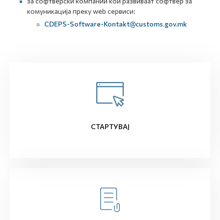
за софтверски компании кои развиваат софтвер за
комуникација преку web сервиси:
CDEPS-Software-Kontakt@customs.gov.mk
СТАРТУВАЈ