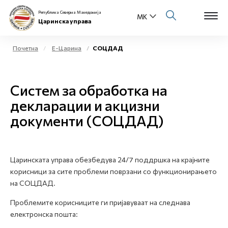
Република Северна Македонија
Царинска управа
Почетна
Е-Царина
СОЦДАД
Open s
За нас
Систем за обработка на
Open s
Физички лица
декларации и акцизни
документи (СОЦДАД)
Open s
Бизнис заедница
Open s
Е-Царина
Царинската управа обезбедува 24/7 поддршка на крајните
Open s
корисници за сите проблеми поврзани со функционирањето
Медиа центар
на СОЦДАД.
Контакт
Проблемите корисниците ги пријавуваат на следнава
електронска пошта:
Е-Весник