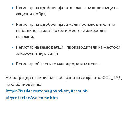
Регистар на одобренија за повластени корисници на
акцизни добра,
Регистар на одобренија за мали производители на
пиво, вино, етил алкохол и жестоки алкохолни
пијалаци,
Регистар на земјоделци - производители на жестоки
алкохолни пијалаци и
Регистар објавените малопродажни цени.
Регистрација на акцизните обврзници се врши во СОЦДАД
на следниов линк:
https://trader.customs.gov.mk/myAccount-
ui/protected/welcome.html