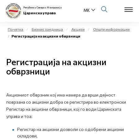
Република Северна Македонија
Царинска управа
Почетна
Бизнис заедница
Акцизи
Општи информации
Регистрација на акцизни обврзници
Open s
За нас
Open s
Регистрација на акцизни
Физички лица
обврзници
Open s
Бизнис заедница
Open s
Е-Царина
Акцизниот обврзник кој има намера да врши дејност
поврзана со акцизни добра се регистрира во електронски
Open s
Медиа центар
Регистар на акцизни обврзници, кој го води Царинската
управа и тоа:
Контакт
Регистар на акцизни дозволи со одобрени акцизни
складови,
Е-Весник