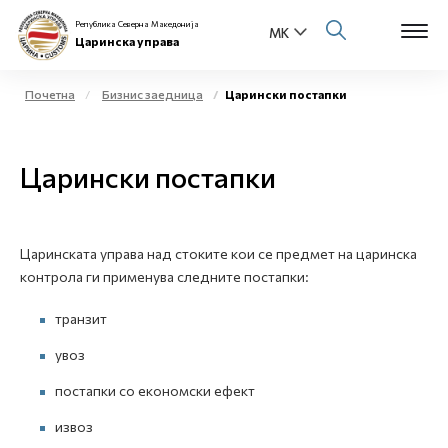
Република Северна Македонија
Царинска управа
Почетна
Бизнис заедница
Царински постапки
Open s
За нас
Царински постапки
Open s
Физички лица
Open s
Бизнис заедница
Царинската управа над стоките кои се предмет на царинска
контрола ги применува следните постапки:
Open s
Е-Царина
транзит
Open s
Медиа центар
увоз
постапки со економски ефект
Контакт
извоз
Е-Весник