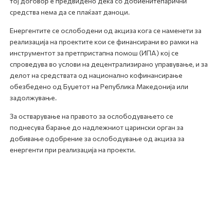
тој договор е предвидено дека со добиенитепарични
средства нема да се плаќаат даноци.
Енергентите се ослободени од акциза кога се наменети за
реализација на проектите кои се финансирани во рамки на
инструментот за претпристапна помош (ИПА) кој се
спроведува во услови на децентрализирано управување, и за
делот на средствата од национално кофинансирање
обезбедено од Буџетот на Република Македонија или
задолжување.
За остварување на правото за ослободувањето се
поднесува барање до надлежниот царински орган за
добивање одобрение за ослободување од акциза за
енергенти при реализација на проекти.