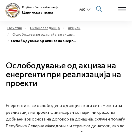
Република Северна Македонија
Царинска управа
Почетна
Бизнис заедница
Акцизи
Ослободување од плаќање акциза и повластено користење на акцизни добра
Open s
Ослободување од акциза на енергенти при реализација на проекти
За нас
Open s
Физички лица
Ослободување од акциза на
Open s
енергенти при реализација на
Бизнис заедница
проекти
Open s
Е-Царина
Open s
Медиа центар
Енергентите се ослободени од акциза кога се наменети за
реализација на проект финансиран со парични средства
Контакт
добиени врз основа на договор за донација, склучен помеѓу
Република Северна Македонија и странски донатори, ако во
Е-Весник