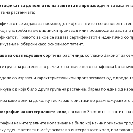
ртификат за дополнителна заштита на производите за заштита
та на растенијата;
фикатот се издава за производот кој е заштитен со основен патент,
која употреба на медицински производ или производи за заштита 
фикатот. Правото за кое се издава сертификатот е идентично со п
ичувања и обврски како основниот патент.
рава за одгледување сорти на растенија
, согласно Законот за се
 е група на растенија во рамките на значењето на најниска ботаничк
едели со изразени карактеристики кои произлегуваат од одреден 
ликува од која било друга група на растенија, барем по една од изр
тира како целина доколку тие карактеристики во размножувањето с
пографии на интегралните кола
, согласно Законот за заштита на
рафии на интегралните кола значи на било кој начин прикажан тр
лку еден е активен и меѓуврската во интегралното коло, или тако