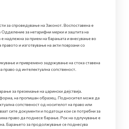
ти за спроведување на Законот. Воспоставена е
а Одделение за нетарифни мерки и заштита на
а е надлежна за прием на барањата и внесување во
 правото и изготвување на акти поврзани со
икување и привремено задржување на стока ставена
а право од интелектуална сопственост.
арање за преземање на царински дејствија.
а форма, на пропишан образец. Подносител може да
ектуална сопственост од носителот на право или
ваат сите документи и податоци кои се потребни за
 има право да поднесе барање. Рок на одлучување е
ина. Барањето за продолжување се поднесува