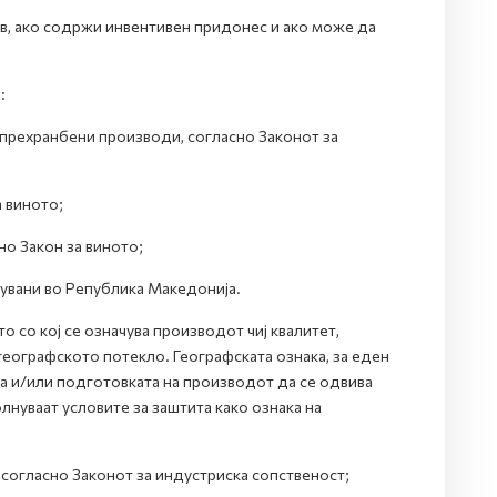
нов, ако содржи инвентивен придонес и ако може да
:
и прехранбени производи, согласно Законот за
а виното;
но Закон за виното;
кувани во Република Македонија.
о со кој се означува производот чиј квалитет,
географското потекло. Географската ознака, за еден
а и/или подготовката на производот да се одвива
лнуваат условите за заштита како ознака на
, согласно Законот за индустриска сопственост;