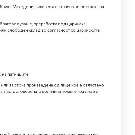
блика Македонија или кога е ставена во постапка на
а облагородување, преработка под царинска
 или слободен склад во согласност со царинските
ж на патниците
 или за стока произведена од лице кое е овластено
а, над договорената количина помеѓу тоа лице и
о и меѓународни договори кои се ратификувани во