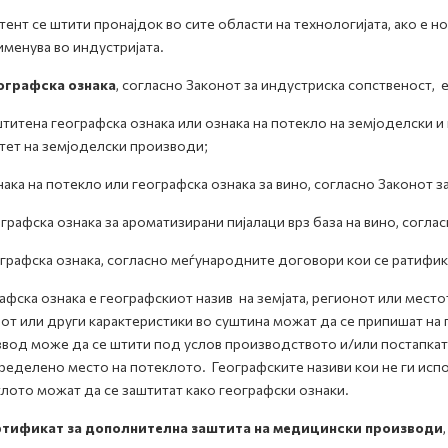
тент се штити пронајдок во сите области на технологијата, ако е 
именува во индустријата.
ографска ознака
, согласно Законот за индустриска сопственост, е
штитена географска ознака или ознака на потекло на земјоделски 
тет на земјоделски производи;
нака на потекло или географска ознака за вино, согласно Законот з
ографска ознака за ароматизирани пијалаци врз база на вино, соглас
ографска ознака, согласно меѓународните договори кои се ратифи
афска ознака е географскиот назив на земјата, регионот или местот
от или други карактеристики во суштина можат да се припишат на 
вод може да се штити под услов производството и/или постапкат
ределено место на потеклото. Географските називи кои не ги испо
лото можат да се заштитат како географски ознаки.
ртификат за дополнителна заштита на медицински производи