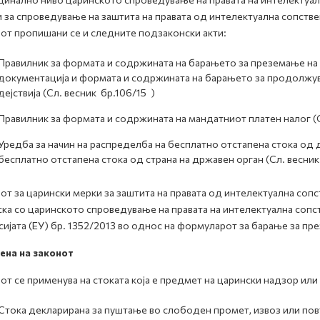
 за спроведување на заштита на правата од интелектуална сопственос
от пропишани се и следните подзаконски акти:
Правилник за формата и содржината на барањето за преземање на ц
документација и формата и содржината на барањето за продолжу
дејствија (Сл. весник бр.106/15 )
Правилник за формата и содржината на мандатниот платен налог (Сл
Уредба за начин на распределба на бесплатно отстапeна стока од д
бесплатно отстапена стока од страна на државен орган (Сл. весник
от за царински мерки за заштита на правата од интелектуална сопс
ска со царинското спроведување на правата на интелектуална сопс
ијата (ЕУ) бр. 1352/2013 во однос на формуларот за барање за пре
ена на законот
от се применува на стоката која е предмет на царински надзор или
Стока декларирана за пуштање во слободен промет, извоз или пов