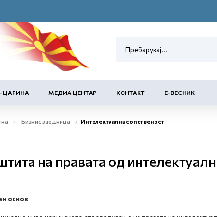
Е-ЦАРИНА
МЕДИА ЦЕНТАР
КОНТАКТ
Е-ВЕСНИК
тна
Бизнис заедница
Интелектуална сопственост
штита на правата од интелектуалн
ен основ
цинално ниво царинското спроведување на правата на интелектуал