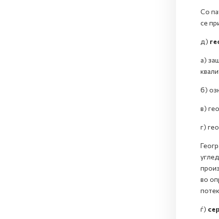
Со па
се пр
д)
ге
а) за
квали
б) оз
в) ге
г) ге
Геогр
углед
произ
во оп
потек
ѓ)
се