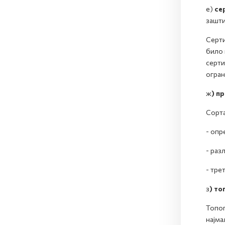
е)
се
зашти
Серти
било 
серти
огран
ж
) п
Сорта
- опр
- раз
- тре
з
) то
Топог
најма