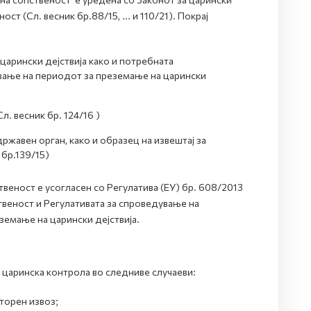
т (Сл. весник бр.88/15, ... и 110/21). Покрај
арински дејствија како и потребната
вање на периодот за преземање на царински
. весник бр. 124/16 )
ржавен орган, како и образец на извештај за
 бр.139/15)
твеност е усогласен со Регулатива (ЕУ) бр. 608/2013
твеност и Регулативата за спроведување на
земање на царински дејствија.
 царинска контрола во следниве случаеви:
торен извоз;