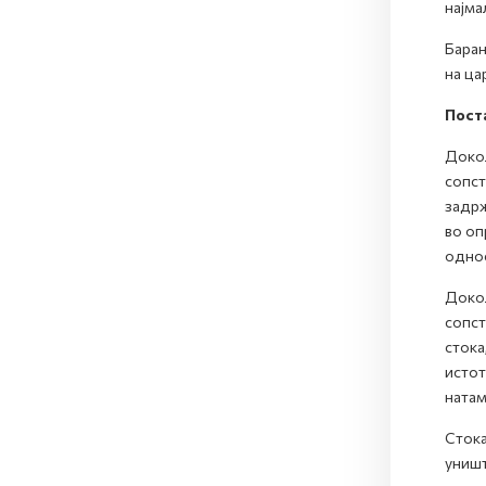
најма
Барањ
на ца
Пост
Докол
сопст
задрж
во оп
однос
Докол
сопст
стока
истот
натам
Стока
уништ