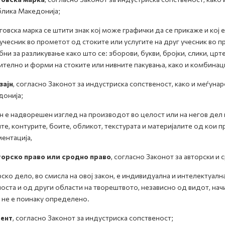
лика Македонија;
говска марка се штити знак кој може графички да се прикаже и кој 
учесник во прометот од стоките или услугите на друг учесник во п
ни за разликување како што се: зборови, букви, бројки, слики, ц
ително и форми на стоките или нивните пакувања, како и комбинац
зајн
, согласно Законот за индустриска сопственост, како и меѓун
онија;
н е надворешен изглед на производот во целост или на негов дел
те, контурите, боите, обликот, текстурата и материјалите од кои п
ентација,
торско право или сродно право
, согласно Законот за авторски и 
ско дело, во смисла на овој закон, е индивидуална и интелектуална
оста и од други области на творештвото, независно од видот, нач
 не е поинаку определено.
тент
, согласно Законот за индустриска сопственост;