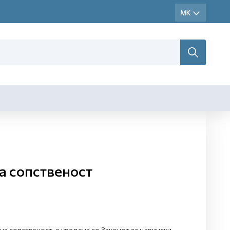
а сопственост
на сопственост е уредена со Законот за царински