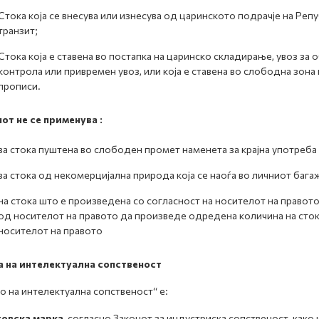
Стока која се внесува или изнесува од царинското подрачје на Репу
транзит;
Стока која е ставена во постапка на царинско складирање, увоз з
контрола или привремен увоз, или која е ставена во слободна зона
прописи.
от не се применува :
за стока пуштена во слободен промет наменета за крајна употреба
за стока од некомерцијална природа која се наоѓа во личниот бага
на стока што е произведена со согласност на носителот на правото
од носителот на правото да произведе одредена количина на сток
носителот на правото
а на интелектуална сопственост
о на интелектуална сопственост“ е:
говска марка
, согласно Законот за индустриска сопственост, как