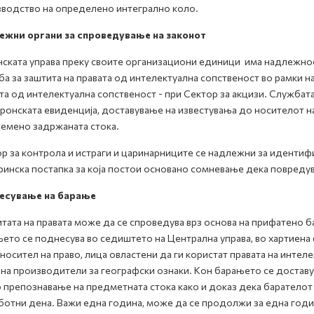
водство на определено интегрално коло.
ежни органи за спроведување на законот
ската управа преку своите организациони единици има надлежнос
а за заштита на правата од интелектуална сопственост во рамки н
та од интелектуална сопственост - при Сектор за акцизи. Службат
ронската евиденција, доставување на известувања до носителот на
емено задржаната стока.
р за контрола и истраги и царинарниците се надлежни за идентиф
ринска постапка за која постои основано сомневање дека повредув
есување на барање
тата на правата може да се спроведува врз основа на прифатено б
ето се поднесува во седиштето на Централна управа, во хартиен
носител на право, лица овластени да ги користат правата на интел
 на производители за географски ознаки. Кон барањето се доставу
 препознавање на предметната стока како и доказ дека барателот
ботни дена. Важи една година, може да се продолжи за една год