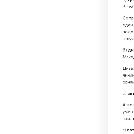
Репуб
Со тр
еден 
подоб
вклуч
б)
ди
Макед
Дизај
линии
орнам
в)
ав
Автор
уметн
закон
г)
па