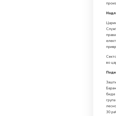
произ
Надл
Царин
Служб
права
елект
привр
Секто
во ца
Подн
Зашти
Барањ
биде 
група
лесно
30 ра