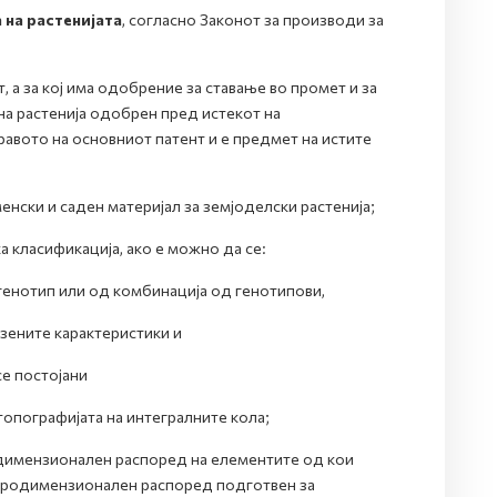
 на растенијата
, согласно Законот за производи за
 а за кој има одобрение за ставање во промет и за
на растенија одобрен пред истекот на
равото на основниот патент и е предмет на истите
менски и саден материјал за земјоделски растенија;
а класификација, ако е можно да се:
генотип или од комбинација од генотипови,
азените карактеристики и
е постојани
 топографијата на интегралните кола;
одимензионален распоред на елементите од кои
в тродимензионален распоред подготвен за