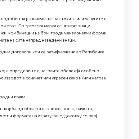
е подобен за разликување на стоките или услугите на
рометот. Со трговска марка се штитат знаци
ртежи, комбинации на бои, тродимензионални форми,
иите на сите напред наведени знаци.
ародни договори кои се ратификувани во Република
 кој е определен од неговите обележја особено
роизводот е сочинет или украсен како и/или негова
сродни права;
 творба од областа на книжевноста, науката,
инот и формата на изразување, доколку со овој