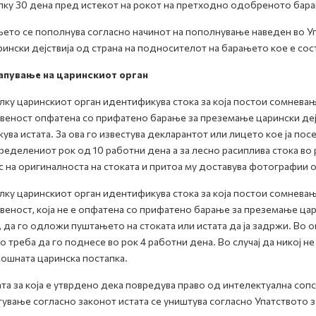
лку 30 дена пред истекот на рокот на претходно одобреното бар
ето се пополнува согласно начинот на пополнување наведен во У
рински дејствија од страна на подносителот на барањето кое е сос
апување на царинскиот орган
ку царинскиот орган идентификува стока за која постои сомневање
веност опфатена со прифатено барање за преземање царински дејс
ува истата. За ова го известува декларантот или лицето кое ја посе
ределeниот рок од 10 работни дена а за лесно расиплива стока во
 на оригиналноста на стоката и притоа му доставува фотографии о
ку царинскиот орган идентификува стока за која постои сомневањ
веност, која не е опфатенa со прифатено барање за преземање цари
, да го одложи пуштањето на стоката или истата да ја задржи. Во 
о треба да го поднесе во рок 4 работни дена. Во случај да никој 
ошната царинска постапка.
та за која е утврдено дека повредува право од интелектуална соп
ување согласно законот истата се уништува согласно Упатството з