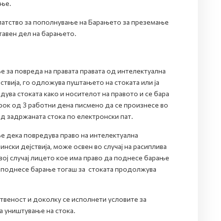
ање.
патство за пополнување на Барањето за преземање
тавен дел на барањето.
 за повреда на правата правата од интелектуална
твија, го одложува пуштањето на стоката или ја
дува стоката како и носителот на правото и се бара
 рок од 3 работни дена писмено да се произнесе во
д задржаната стока по електронски пат.
е дека повредува право на интелектуална
нски дејствија, може освен во случај на расиплива
овој случај лицето кое има право да поднесе барање
не поднесе барање тогаш за стоката продолжува
ственост и доколку се исполнети условите за
а уништување на стока.