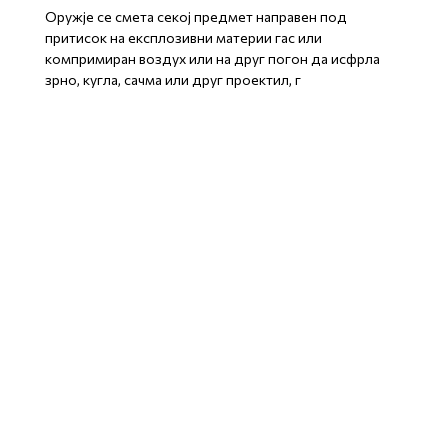
Оружје се смета секој предмет направен под
притисок на експлозивни материи гас или
компримиран воздух или на друг погон да исфрла
зрно, кугла, сачма или друг проектил, г