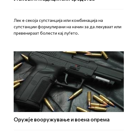
Лек е секоја супстанција или комбинација на
супстанции формулирани на начин за да лекуваат или
превенираат болести кај луѓето.
Оружје вооружување и воена опрема