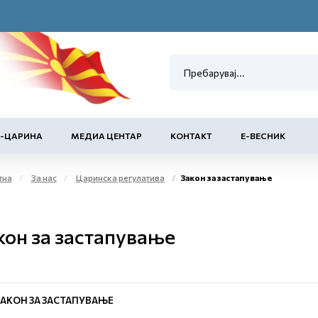
Е-ЦАРИНА
МЕДИА ЦЕНТАР
КОНТАКТ
Е-ВЕСНИК
тна
За нас
Царинска регулатива
Закон за застапување
кон за застапување
ЗАКОН ЗА ЗАСТАПУВАЊЕ